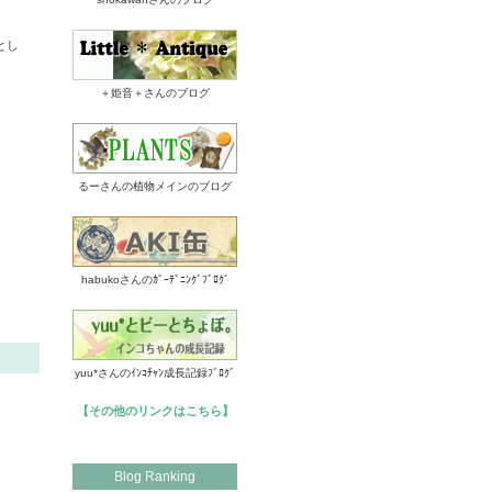
とし
＋姫音＋さんのブログ
るーさんの植物メインのブログ
habukoさんのｶﾞｰﾃﾞﾆﾝｸﾞﾌﾞﾛｸﾞ
yuu*さんのｲﾝｺﾁｬﾝ成長記録ﾌﾞﾛｸﾞ
【その他のリンクはこちら】
Blog Ranking