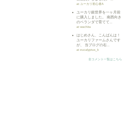
at ユーカリ初心者A
ユーカリ銀世界を一ヶ月前
に購入しました。 南西向き
のベランダで育てて...
at wachita
はじめさん、こんばんは！
ユーカリファームさんです
が、 当ブログの右...
at eucalyptus_k
全コメント一覧はこちら