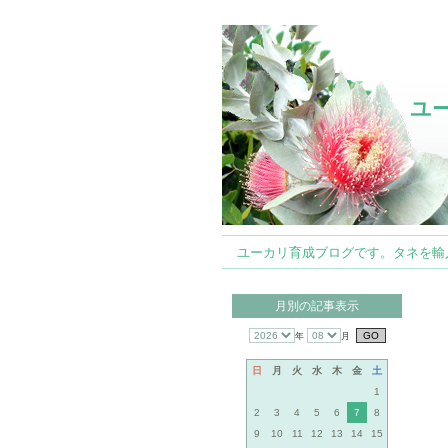
ユ
ユーカリ育成ブログです。タネを輸入して
月別の記事表示
年
月
日
月
火
水
木
金
土
1
2
3
4
5
6
7
8
9
10
11
12
13
14
15