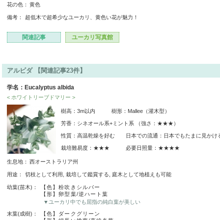
花の色：
黄色
備考：
超低木で超希少なユーカリ、黄色い花が魅力！
関連記事
ユーカリ写真館
アルビダ 【関連記事23件】
学名：Eucalyptus albida
< ホワイトリーブドマリー >
樹高：3m以内 樹形：Mallee（灌木型）
芳香：シネオール系+ミント系 （強さ：★★★）
性質：高温乾燥を好む 日本での流通：日本でもたまに見かけ
栽培難易度：★★★ 必要日照量：★★★★
生息地：
西オーストラリア州
用途：
切枝として利用, 栽培して鑑賞する, 庭木として地植えも可能
幼葉(苗木)：
【色】粉吹きシルバー
【形】卵型葉/逆ハート葉
▼ユーカリ中でも屈指の純白葉が美しい
末葉(成樹)：
【色】ダークグリーン