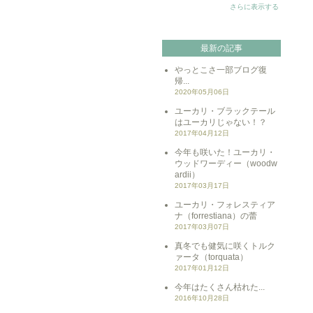
さらに表示する
最新の記事
やっとこさ一部ブログ復
帰...
2020年05月06日
ユーカリ・ブラックテール
はユーカリじゃない！？
2017年04月12日
今年も咲いた！ユーカリ・
ウッドワーディー（woodw
ardii）
2017年03月17日
ユーカリ・フォレスティア
ナ（forrestiana）の蕾
2017年03月07日
真冬でも健気に咲くトルク
ァータ（torquata）
2017年01月12日
今年はたくさん枯れた...
2016年10月28日