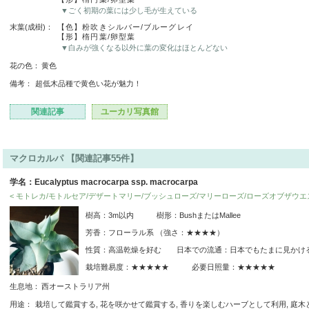
▼ごく初期の葉には少し毛が生えている
末葉(成樹)：
【色】粉吹きシルバー/ブルーグレイ
【形】楕円葉/卵型葉
▼白みが強くなる以外に葉の変化はほとんどない
花の色：
黄色
備考：
超低木品種で黄色い花が魅力！
関連記事
ユーカリ写真館
マクロカルパ 【関連記事55件】
学名：Eucalyptus macrocarpa ssp. macrocarpa
< モトレカ/モトルセア/デザートマリー/ブッシュローズ/マリーローズ/ローズオブザウエス
樹高：3m以内 樹形：BushまたはMallee
芳香：フローラル系 （強さ：★★★★）
性質：高温乾燥を好む 日本での流通：日本でもたまに見かけ
栽培難易度：★★★★★ 必要日照量：★★★★★
生息地：
西オーストラリア州
用途：
栽培して鑑賞する, 花を咲かせて鑑賞する, 香りを楽しむハーブとして利用, 庭木