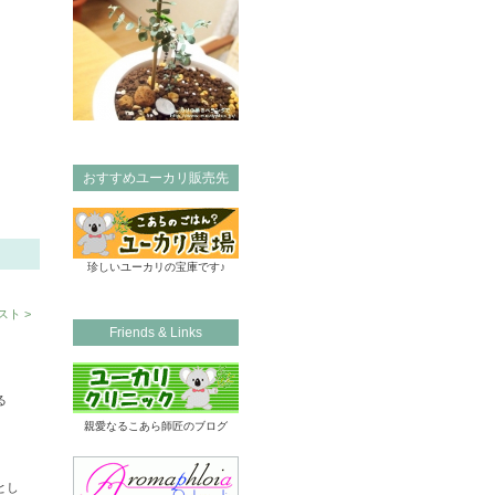
おすすめユーカリ販売先
珍しいユーカリの宝庫です♪
ト >
Friends & Links
る
親愛なるこあら師匠のブログ
とし