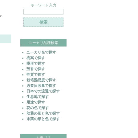
キーワード入力
>
ユーカリ品種検索
ユーカリ名で探す
樹高で探す
樹形で探す
芳香で探す
性質で探す
栽培難易度で探す
必要日照量で探す
日本での流通で探す
生息地で探す
用途で探す
花の色で探す
幼葉の形と色で探す
末葉の形と色で探す
カテゴリ