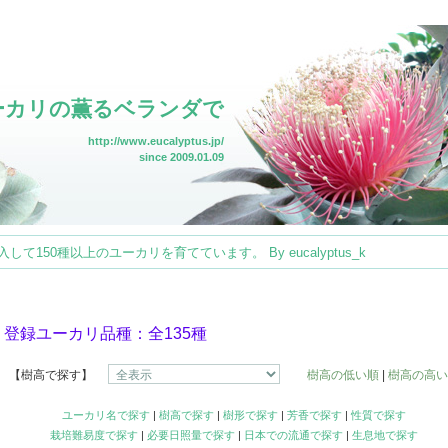
ーカリの薫るベランダで
http://www.eucalyptus.jp/
since 2009.01.09
150種以上のユーカリを育てています。 By eucalyptus_k
登録ユーカリ品種：全135種
【樹高で探す】
樹高の低い順
|
樹高の高い
ユーカリ名で探す
|
樹高で探す
|
樹形で探す
|
芳香で探す
|
性質で探す
栽培難易度で探す
|
必要日照量で探す
|
日本での流通で探す
|
生息地で探す