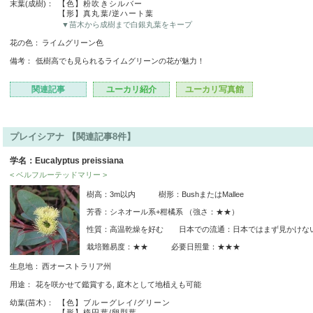
末葉(成樹)：
【色】粉吹きシルバー
【形】真丸葉/逆ハート葉
▼苗木から成樹まで白銀丸葉をキープ
花の色：
ライムグリーン色
備考：
低樹高でも見られるライムグリーンの花が魅力！
関連記事
ユーカリ紹介
ユーカリ写真館
プレイシアナ 【関連記事8件】
学名：Eucalyptus preissiana
< ベルフルーテッドマリー >
樹高：3m以内 樹形：BushまたはMallee
芳香：シネオール系+柑橘系 （強さ：★★）
性質：高温乾燥を好む 日本での流通：日本ではまず見かけな
栽培難易度：★★ 必要日照量：★★★
生息地：
西オーストラリア州
用途：
花を咲かせて鑑賞する, 庭木として地植えも可能
幼葉(苗木)：
【色】ブルーグレイ/グリーン
【形】楕円葉/卵型葉