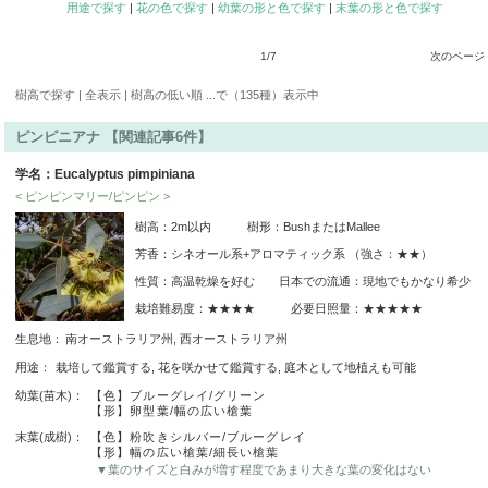
用途で探す
|
花の色で探す
|
幼葉の形と色で探す
|
末葉の形と色で探す
1/7
次のページ 
樹高で探す | 全表示 | 樹高の低い順 ...で（135種）表示中
ピンピニアナ 【関連記事6件】
学名：Eucalyptus pimpiniana
< ピンピンマリー/ピンピン >
樹高：2m以内 樹形：BushまたはMallee
芳香：シネオール系+アロマティック系 （強さ：★★）
性質：高温乾燥を好む 日本での流通：現地でもかなり希少
栽培難易度：★★★★ 必要日照量：★★★★★
生息地：
南オーストラリア州, 西オーストラリア州
用途：
栽培して鑑賞する, 花を咲かせて鑑賞する, 庭木として地植えも可能
幼葉(苗木)：
【色】ブルーグレイ/グリーン
【形】卵型葉/幅の広い槍葉
末葉(成樹)：
【色】粉吹きシルバー/ブルーグレイ
【形】幅の広い槍葉/細長い槍葉
▼葉のサイズと白みが増す程度であまり大きな葉の変化はない