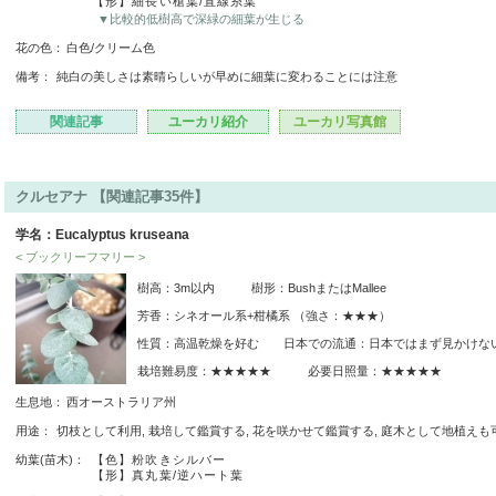
【形】細長い槍葉/直線糸葉
▼比較的低樹高で深緑の細葉が生じる
花の色：
白色/クリーム色
備考：
純白の美しさは素晴らしいが早めに細葉に変わることには注意
関連記事
ユーカリ紹介
ユーカリ写真館
クルセアナ 【関連記事35件】
学名：Eucalyptus kruseana
< ブックリーフマリー >
樹高：3m以内 樹形：BushまたはMallee
芳香：シネオール系+柑橘系 （強さ：★★★）
性質：高温乾燥を好む 日本での流通：日本ではまず見かけな
栽培難易度：★★★★★ 必要日照量：★★★★★
生息地：
西オーストラリア州
用途：
切枝として利用, 栽培して鑑賞する, 花を咲かせて鑑賞する, 庭木として地植えも
幼葉(苗木)：
【色】粉吹きシルバー
【形】真丸葉/逆ハート葉