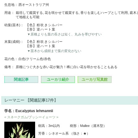
生息地：
西オーストラリア州
用途：
栽培して鑑賞する, 花を咲かせて鑑賞する, 香りを楽しむハーブとして利用, 庭木
て地植えも可能
幼葉(苗木)：
【色】粉吹きシルバー
【形】逆ハート葉
▼原種よりも葉の長さは短く、丸みを帯びやすい
末葉(成樹)：
【色】粉吹きシルバー
【形】逆ハート葉
▼苗木から成樹まで葉の変化がない
花の色：
白色/クリーム色/赤色
備考：
原種につぐ大きな赤い花が魅力！稀に白い花を咲かせることもある
関連記事
ユーカリ紹介
ユーカリ写真館
レーマニー 【関連記事17件】
学名：Eucalyptus lehmannii
< スネークガム/ブッシーイェーツ >
樹高：3m以内 樹形：Mallee（灌木型）
芳香：シネオール系 （強さ：★）