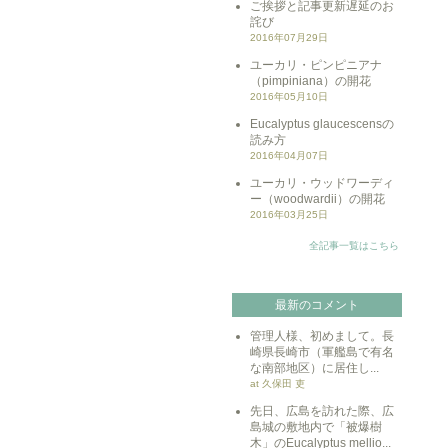
ご挨拶と記事更新遅延のお
詫び
2016年07月29日
ユーカリ・ピンピニアナ
（pimpiniana）の開花
2016年05月10日
Eucalyptus glaucescensの
読み方
2016年04月07日
ユーカリ・ウッドワーディ
ー（woodwardii）の開花
2016年03月25日
全記事一覧はこちら
最新のコメント
管理人様、初めまして。長
崎県長崎市（軍艦島で有名
な南部地区）に居住し...
at 久保田 吏
先日、広島を訪れた際、広
島城の敷地内で「被爆樹
木」のEucalyptus mellio...