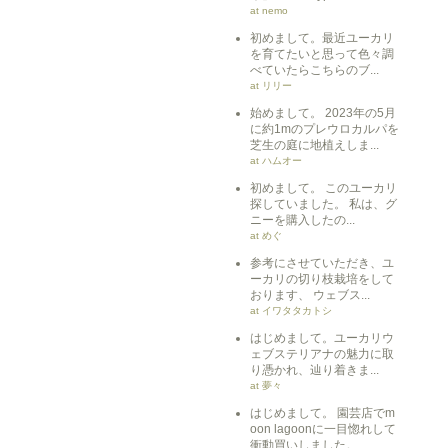
at nemo
初めまして。最近ユーカリ
を育てたいと思って色々調
べていたらこちらのブ...
at リリー
始めまして。 2023年の5月
に約1mのプレウロカルパを
芝生の庭に地植えしま...
at ハムオー
初めまして。 このユーカリ
探していました。 私は、グ
ニーを購入したの...
at めぐ
参考にさせていただき、ユ
ーカリの切り枝栽培をして
おります、 ウェブス...
at イワタタカトシ
はじめまして。ユーカリウ
ェブステリアナの魅力に取
り憑かれ、辿り着きま...
at 夢々
はじめまして。 園芸店でm
oon lagoonに一目惚れして
衝動買いしました。 ...