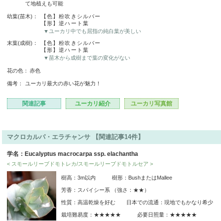
て地植えも可能
幼葉(苗木)：
【色】粉吹きシルバー
【形】逆ハート葉
▼ユーカリ中でも屈指の純白葉が美しい
末葉(成樹)：
【色】粉吹きシルバー
【形】逆ハート葉
▼苗木から成樹まで葉の変化がない
花の色：
赤色
備考：
ユーカリ最大の赤い花が魅力！
関連記事
ユーカリ紹介
ユーカリ写真館
マクロカルパ・エラチャンサ 【関連記事14件】
学名：Eucalyptus macrocarpa ssp. elachantha
< スモールリーブドモトレカ/スモールリーブドモトルセア >
樹高：3m以内 樹形：BushまたはMallee
芳香：スパイシー系 （強さ：★★）
性質：高温乾燥を好む 日本での流通：現地でもかなり希少
栽培難易度：★★★★★ 必要日照量：★★★★★