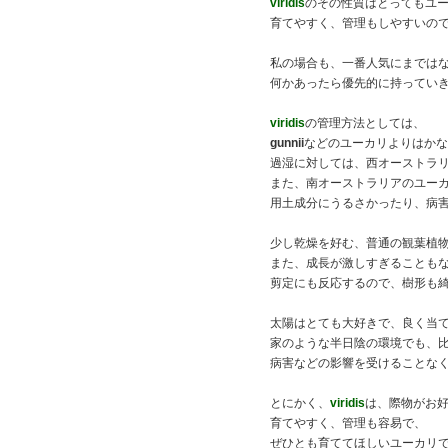
viridis
のその性質はとってもユ
育てやすく、管理もしやすいの
私の場合も、一番人気にまでは
何かあったら優先的に持ってい
viridis
の管理方法としては、
gunnii
などのユーカリよりはかな
過湿に対しては、西オーストラ
また、南オーストラリアのユー
用土成分にうるさかったり、病
少し乾燥を好む、普通の観葉植
また、成長が激しすぎることも
剪定にも反応するので、樹形も
太陽はとても大好きで、良く当
家のような半日陰の環境でも、
病害などの影響を受けることな
とにかく、
viridis
は、際物がお
育てやすく、管理も容易で、
ぜひとも育ててほしいユーカリ