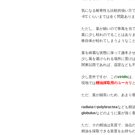
気になる耐寒性も比較的強い方
-8℃くらいまでは全く問題あり
ただし、葉が細いので寒風を当
葉に少し枯れのでることはあり
株自体が枯れてしまうようなこ
葉を綺麗な状態に保って越冬さ
少し風を避けられる場所に置け
関東以西であれば、温室なども
少し意外ですが、この
viridis
は
現地では
精油採取用のユーカリ
ただ、葉が細長いため、あまり
radiata
や
polybractea
なども精
globulus
などのように葉が強く
ただ、その精油は良質で、油点
精油を採取できる装置をお持ち