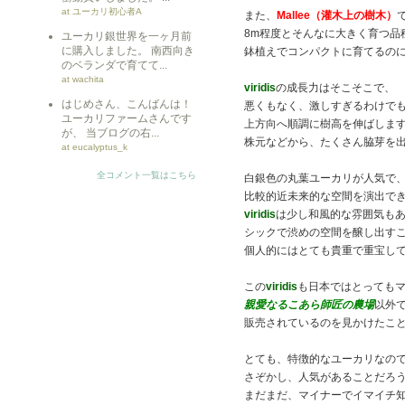
at ユーカリ初心者A
また、
Mallee（灌木上の樹木）
8m程度とそんなに大きく育つ品
ユーカリ銀世界を一ヶ月前
に購入しました。 南西向き
鉢植えでコンパクトに育てるの
のベランダで育てて...
at wachita
viridis
の成長力はそこそこで、
はじめさん、こんばんは！
悪くもなく、激しすぎるわけで
ユーカリファームさんです
上方向へ順調に樹高を伸ばしま
が、 当ブログの右...
株元などから、たくさん脇芽を
at eucalyptus_k
全コメント一覧はこちら
白銀色の丸葉ユーカリが人気で
比較的近未来的な空間を演出で
viridis
は少し和風的な雰囲気も
シックで渋めの空間を醸し出す
個人的にはとても貴重で重宝し
この
viridis
も日本ではとっても
親愛なるこあら師匠の農場
以外
販売されているのを見かけたこ
とても、特徴的なユーカリなの
さぞかし、人気があることだろ
まだまだ、マイナーでイマイチ