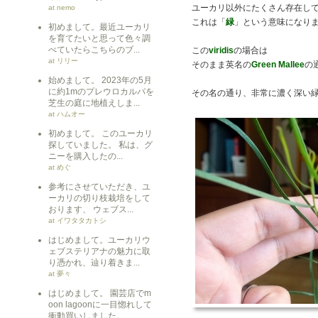
ユーカリ以外にたくさん存在し
at nemo
これは「
緑
」という意味になり
初めまして。最近ユーカリ
を育てたいと思って色々調
べていたらこちらのブ...
この
viridis
の場合は
at リリー
そのまま英名の
Green Mallee
の
始めまして。 2023年の5月
に約1mのプレウロカルパを
その名の通り、非常に濃く深い
芝生の庭に地植えしま...
at ハムオー
初めまして。 このユーカリ
探していました。 私は、グ
ニーを購入したの...
at めぐ
参考にさせていただき、ユ
ーカリの切り枝栽培をして
おります、 ウェブス...
at イワタタカトシ
はじめまして。ユーカリウ
ェブステリアナの魅力に取
り憑かれ、辿り着きま...
at 夢々
はじめまして。 園芸店でm
oon lagoonに一目惚れして
衝動買いしました。 ...