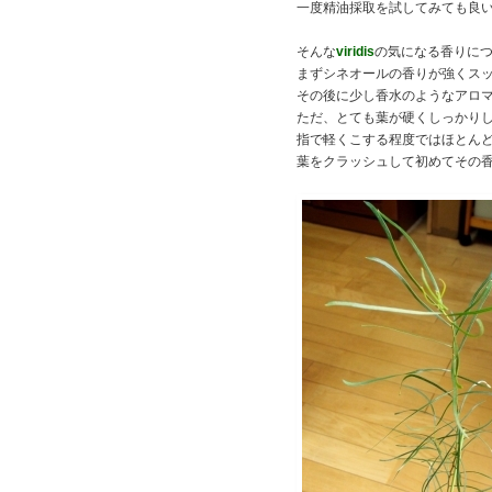
一度精油採取を試してみても良
そんな
viridis
の気になる香りに
まずシネオールの香りが強くス
その後に少し香水のようなアロ
ただ、とても葉が硬くしっかり
指で軽くこする程度ではほとん
葉をクラッシュして初めてその