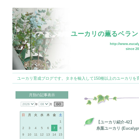
ユーカリの薫るベラン
http://www.eucaly
since 20
ユーカリ育成ブログです。タネを輸入して150種以上のユーカリを育てていま
月別の記事表示
年
月
日
月
火
水
木
金
土
1
【ユーカリ紹介-42】
糸葉ユーカリ (Eucalyptus
2
3
4
5
6
7
8
9
10
11
12
13
14
15