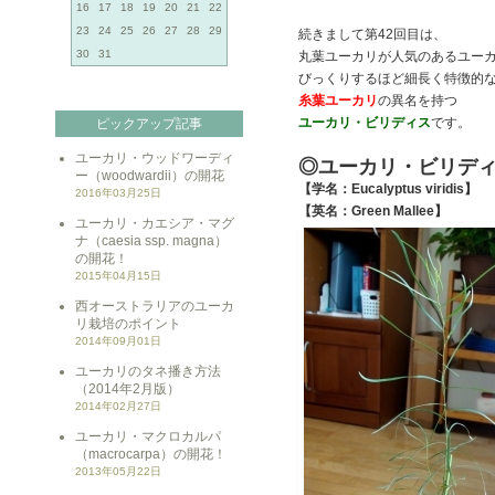
16
17
18
19
20
21
22
23
24
25
26
27
28
29
続きまして第42回目は、
30
31
丸葉ユーカリが人気のあるユー
びっくりするほど細長く特徴的
糸葉ユーカリ
の異名を持つ
ユーカリ・ビリディス
です。
ピックアップ記事
ユーカリ・ウッドワーディ
◎ユーカリ・ビリデ
ー（woodwardii）の開花
【学名：Eucalyptus viridis】
2016年03月25日
【英名：Green Mallee】
ユーカリ・カエシア・マグ
ナ（caesia ssp. magna）
の開花！
2015年04月15日
西オーストラリアのユーカ
リ栽培のポイント
2014年09月01日
ユーカリのタネ播き方法
（2014年2月版）
2014年02月27日
ユーカリ・マクロカルパ
（macrocarpa）の開花！
2013年05月22日