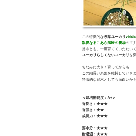
この特徴的な
糸葉ユーカリ
viridi
親愛なるこあら師匠の農場
の主
是非とも、一度育てていただい
ユーカリらしくないユーカリ
を
ちなみに大きく育ってからも
この細長い糸葉を維持していき
特徴的な庭木としても面白いか
------------------------------
＜栽培難易度：A+＞
香良さ：★★★
香強さ：★★
成長力：★★★
要水分：★
★
★
耐過湿：★★★