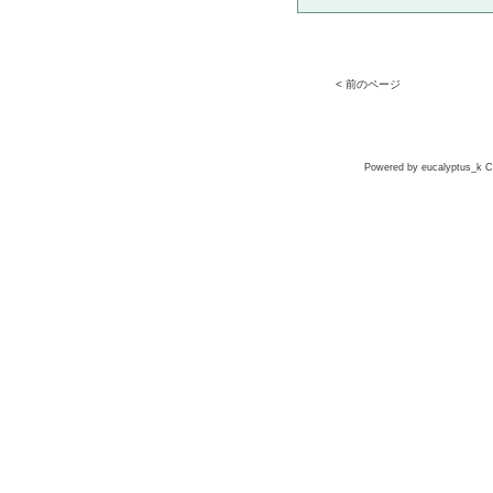
< 前のページ
Powered by eucalyptus_k Co