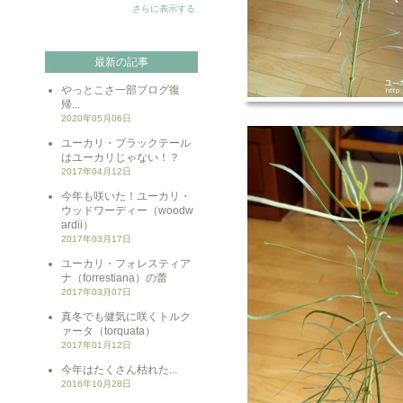
さらに表示する
最新の記事
やっとこさ一部ブログ復
帰...
2020年05月06日
ユーカリ・ブラックテール
はユーカリじゃない！？
2017年04月12日
今年も咲いた！ユーカリ・
ウッドワーディー（woodw
ardii）
2017年03月17日
ユーカリ・フォレスティア
ナ（forrestiana）の蕾
2017年03月07日
真冬でも健気に咲くトルク
ァータ（torquata）
2017年01月12日
今年はたくさん枯れた...
2016年10月28日