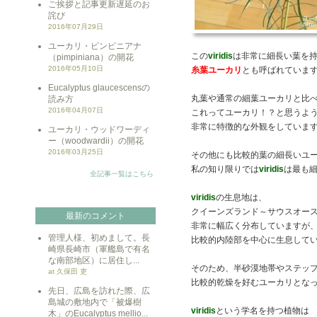
ご挨拶と記事更新遅延のお
詫び
2016年07月29日
ユーカリ・ピンピニアナ
この
viridis
は非常に細長い葉を
（pimpiniana）の開花
2016年05月10日
糸葉ユーカリ
とも呼ばれていま
Eucalyptus glaucescensの
丸葉や通常の細葉ユーカリと比
読み方
2016年04月07日
これってユーカリ！？と思うよ
非常に特徴的な外観をしていま
ユーカリ・ウッドワーディ
ー（woodwardii）の開花
2016年03月25日
その他にも比較的葉の細長いユ
私の知り限りでは
viridis
は最も
全記事一覧はこちら
viridis
の生息地は、
クイーンズランド～サウスオー
最新のコメント
非常に幅広く分布していますが
管理人様、初めまして。長
比較的内陸部を中心に生息して
崎県長崎市（軍艦島で有名
な南部地区）に居住し...
そのため、半砂漠地帯やステッ
at 久保田 吏
比較的乾燥を好むユーカリとな
先日、広島を訪れた際、広
島城の敷地内で「被爆樹
viridis
という学名を持つ植物は
木」のEucalyptus mellio...