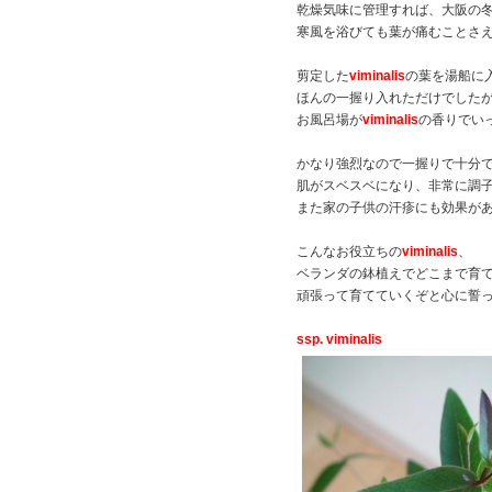
乾燥気味に管理すれば、大阪の
寒風を浴びても葉が痛むことさ
剪定した
viminalis
の葉を湯船に
ほんの一握り入れただけでした
お風呂場が
viminalis
の香りでい
かなり強烈なので一握りで十分
肌がスベスベになり、非常に調
また家の子供の汗疹にも効果が
こんなお役立ちの
viminalis
、
ベランダの鉢植えでどこまで育
頑張って育てていくぞと心に誓
ssp. viminalis