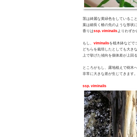
茎は綺麗な黄緑色をしているこ
葉は細長く槍の先のような形状
香りは
ssp. viminalis
よりわずか
もし、
viminalis
を植木鉢などで
どちらを栽培したとしても大き
上で挙げた傾向を個体差が上回
ところがもし、露地植えで樹木
非常に大きな差が生じてきます
ssp. viminalis