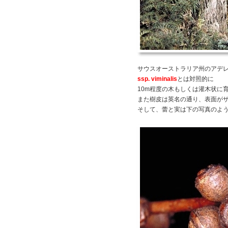
サウスオーストラリア州のアデ
ssp. viminalis
とは対照的に
10m程度の木もしくは灌木状に
また樹皮は英名の通り、表面が
そして、蕾と実は下の写真のよ