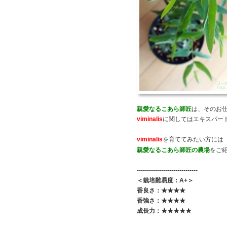
親愛なるこあら師匠
は、そのお
viminalis
に関してはエキスパー
viminalis
を育ててみたい方には
親愛なるこあら師匠
の農場
をご
------------------------------
＜栽培難易度：A+＞
香良さ：★★★★
香強さ：★★★★
成長力：★★★★★