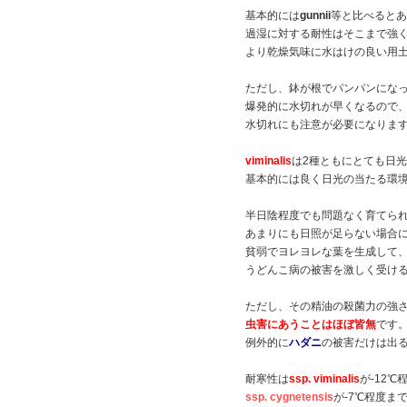
基本的には
gunnii
等と比べるとあ
過湿に対する耐性はそこまで強
より乾燥気味に水はけの良い用
ただし、鉢が根でパンパンにな
爆発的に水切れが早くなるので
水切れにも注意が必要になりま
viminalis
は2種ともにとても日
基本的には良く日光の当たる環
半日陰程度でも問題なく育てら
あまりにも日照が足らない場合
貧弱でヨレヨレな葉を生成して
うどんこ病の被害を激しく受け
ただし、その精油の殺菌力の強
虫害にあうことはほぼ皆無
です
例外的に
ハダニ
の被害だけは出
耐寒性は
ssp. viminalis
が-12℃
ssp. cygnetensis
が-7℃程度ま