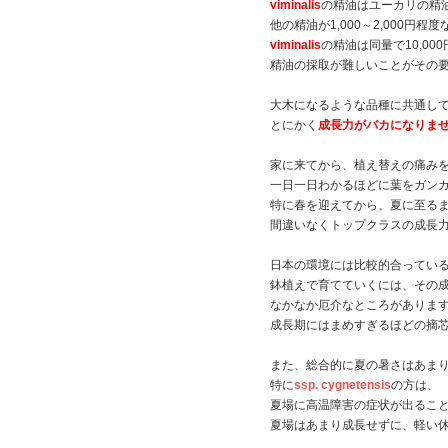
viminalis
の精油はユーカリの精
他の精油が1,000～2,000円程
viminalis
の精油は同量で10,00
精油の採取が難しいことがその
大木になるような品種に共通し
とにかく
成長力がバカになりま
家に来てから、植え替えの痛み
一日一日わかるほどに葉をガン
特に春を迎えてから、夏に至る
間違いなくトップクラスの成長
日本の環境には比較的合ってい
鉢植えで育てていくには、その
なかなか厄介なところがありま
成長期にはまめすぎるほどの摘
また、総合的に夏の暑さはあま
特に
ssp. cygnetensis
の方は、
夏場に高温障害の症状が出るこ
夏場はあまり成長せずに、軽い