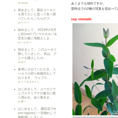
at nemo
あくまでも傾向ですが、
苗時点での2種の写真を見比べて
初めまして。最近ユーカリ
を育てたいと思って色々調
べていたらこちらのブ...
ssp. viminalis
at リリー
始めまして。 2023年の5月
に約1mのプレウロカルパを
芝生の庭に地植えしま...
at ハムオー
初めまして。 このユーカリ
探していました。 私は、グ
ニーを購入したの...
at めぐ
参考にさせていただき、ユ
ーカリの切り枝栽培をして
おります、 ウェブス...
at イワタタカトシ
はじめまして。ユーカリウ
ェブステリアナの魅力に取
り憑かれ、辿り着きま...
at 夢々
はじめまして。 園芸店でm
oon lagoonに一目惚れして
衝動買いしました。 ...