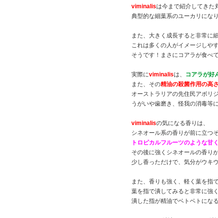
viminalis
は今まで紹介してきた
典型的な細葉系のユーカリにな
また、大きく成長すると非常に
これは多くの人がイメージしや
そうです！まさにコアラが食べ
実際に
viminalis
は、
コアラが好
また、その
精油の殺菌作用の高
オーストラリアの先住民アボリ
うがいや歯磨き、怪我の消毒等
viminalis
の気になる香りは、
シネオール系の香りが前に立つ
トロピカルフルーツのような甘
その後に強くシネオールの香り
少し香っただけで、気分がウキ
また、香りも強く、軽く葉を指
葉を指で潰してみると非常に強
潰した指が精油でベトベトにな