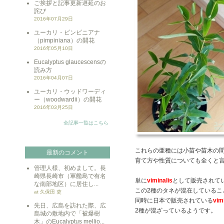
ご挨拶と記事更新遅延のお
詫び
2016年07月29日
ユーカリ・ピンピニアナ
（pimpiniana）の開花
2016年05月10日
Eucalyptus glaucescensの
読み方
2016年04月07日
ユーカリ・ウッドワーディ
ー（woodwardii）の開花
2016年03月25日
全記事一覧はこちら
これらの亜種には小苗や苗木の
最新のコメント
育て方や性質についても全くと
管理人様、初めまして。長
崎県長崎市（軍艦島で有名
単に
viminalis
として販売されて
な南部地区）に居住し...
この2種のタネが混在しているこ
at 久保田 吏
同時に日本で販売されている
vim
先日、広島を訪れた際、広
2種が混ざっているようです。
島城の敷地内で「被爆樹
木」のEucalyptus mellio...