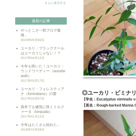
さらに表示する
最新の記事
やっとこさ一部ブログ復
帰...
2020年05月06日
ユーカリ・ブラックテール
はユーカリじゃない！？
2017年04月12日
今年も咲いた！ユーカリ・
ウッドワーディー（woodw
ardii）
2017年03月17日
ユーカリ・フォレスティア
◎ユーカリ・ビミナ
ナ（forrestiana）の蕾
2017年03月07日
【学名：Eucalyptus viminalis s
【英名：Rough-barked Manna
真冬でも健気に咲くトルク
ァータ（torquata）
2017年01月12日
今年はたくさん枯れた...
2016年10月28日