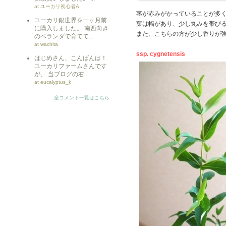
at ユーカリ初心者A
茎が赤みがかっていることが多
ユーカリ銀世界を一ヶ月前
葉は幅があり、少し丸みを帯び
に購入しました。 南西向き
また、こちらの方が少し香りが
のベランダで育てて...
at wachita
ssp. cygnetensis
はじめさん、こんばんは！
ユーカリファームさんです
が、 当ブログの右...
at eucalyptus_k
全コメント一覧はこちら