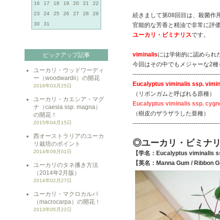
16
17
18
19
20
21
22
23
24
25
26
27
28
29
続きまして第08回目は、殺菌作
30
31
官能的な芳香と精油で非常に評
ユーカリ・ビミナリス
です。
viminalis
には学術的に認められ
ピックアップ記事
今回はその中でもメジャーな2種
ユーカリ・ウッドワーディ
--------------------------------------------
ー（woodwardii）の開花
Eucalyptus viminalis ssp. vimin
2016年03月25日
（リボンガムと呼ばれる原種）
ユーカリ・カエシア・マグ
Eucalyptus viminalis ssp. cygn
ナ（caesia ssp. magna）
（樹皮のザラザラした亜種）
の開花！
2015年04月15日
--------------------------------------------
西オーストラリアのユーカ
◎ユーカリ・ビミナ
リ栽培のポイント
2014年09月01日
【学名：Eucalyptus viminalis ss
【英名：Manna Gum / Ribbon G
ユーカリのタネ播き方法
（2014年2月版）
2014年02月27日
ユーカリ・マクロカルパ
（macrocarpa）の開花！
2013年05月22日