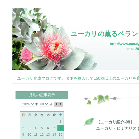
ユーカリの薫るベラン
http://www.eucaly
since 20
ユーカリ育成ブログです。タネを輸入して150種以上のユーカリを育てていま
月別の記事表示
年
月
日
月
火
水
木
金
土
1
【ユーカリ紹介-08】
ユーカリ・ビミナリス (Euca
2
3
4
5
6
7
8
9
10
11
12
13
14
15