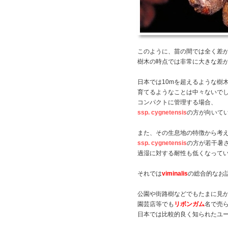
このように、苗の間では全く差
樹木の時点では非常に大きな差
日本では10mを超えるような樹
育てるようなことは中々ないで
コンパクトに管理する場合、
ssp. cygnetensis
の方が向いて
また、その生息地の特徴から考
ssp. cygnetensis
の方が若干暑
過湿に対する耐性も低くなって
それでは
viminalis
の総合的なお
公園や街路樹などでもたまに見
園芸店等でも
リボンガム
名で売
日本では比較的良く知られたユ