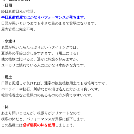
・日照
終日直射日光が推奨。
半日直射程度ではかなりパフォーマンスが落ちます。
日照が悪いといつまでも小さな葉のままで貧弱になります。
屋内管理は完全不可。
・水遣り
表面が乾いたらたっぷりというタイミングでは、
夏以外の季節は少し多すぎます。（用土による）
他の植物に比べると、遥かに乾燥を好みますが、
ユーカリに慣れている人にはかなり水好きな方です。
・用土
日照と風通しが良ければ、通常の観葉植物用土でも栽培可ですが、
パーライトや軽石、川砂などを混ぜ込んだ方がより良いです。
粒状培養土など乾燥力のあるものの方が育てやすいです。
・鉢
あまり問いませんが、根張りがデリケートなので、
横広の鉢だと、パフォーマンスが異様に低下します。
この品種には
必ず縦長の鉢を使用
しましょう。