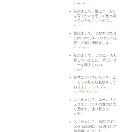
at nemo
初めまして。最近ユーカリ
を育てたいと思って色々調
べていたらこちらのブ...
at リリー
始めまして。 2023年の5月
に約1mのプレウロカルパを
芝生の庭に地植えしま...
at ハムオー
初めまして。 このユーカリ
探していました。 私は、グ
ニーを購入したの...
at めぐ
参考にさせていただき、ユ
ーカリの切り枝栽培をして
おります、 ウェブス...
at イワタタカトシ
はじめまして。ユーカリウ
ェブステリアナの魅力に取
り憑かれ、辿り着きま...
at 夢々
はじめまして。 園芸店でm
oon lagoonに一目惚れして
衝動買いしました。 ...