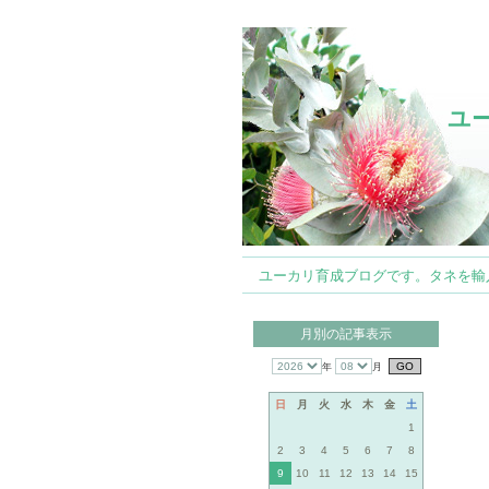
ユ
ユーカリ育成ブログです。タネを輸入して
月別の記事表示
年
月
日
月
火
水
木
金
土
1
2
3
4
5
6
7
8
9
10
11
12
13
14
15