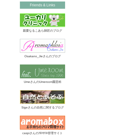
Friends & Links
親愛なるこあら師匠のブログ
Osakano_Jieさんのブログ
UmeさんのUmeroom園芸科
Sigeさんの自然に関するブログ
caspiさんのｱﾛﾏｵｲﾙ管理サイト