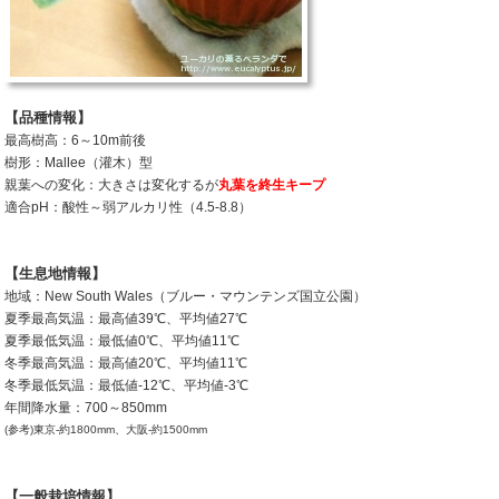
【品種情報】
最高樹高：6～10m前後
樹形：Mallee（灌木）型
親葉への変化：大きさは変化するが
丸葉を終生キープ
適合pH：酸性～弱アルカリ性（4.5-8.8）
【生息地情報】
地域：New South Wales（ブルー・マウンテンズ国立公園）
夏季最高気温：最高値39℃、平均値27℃
夏季最低気温：最低値0℃、平均値11℃
冬季最高気温：最高値20℃、平均値11℃
冬季最低気温：最低値-12℃、平均値-3℃
年間降水量：700～850mm
(参考)東京-約1800mm、大阪-約1500mm
【一般栽培情報】