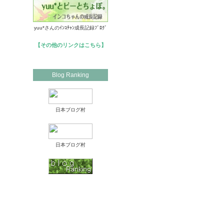
yuu*さんのｲﾝｺﾁｬﾝ成長記録ﾌﾞﾛｸﾞ
【その他のリンクはこちら】
Blog Ranking
日本ブログ村
日本ブログ村