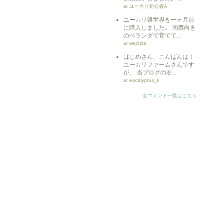
at ユーカリ初心者A
ユーカリ銀世界を一ヶ月前
に購入しました。 南西向き
のベランダで育てて...
at wachita
はじめさん、こんばんは！
ユーカリファームさんです
が、 当ブログの右...
at eucalyptus_k
全コメント一覧はこちら