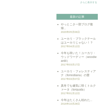
さらに表示する
最新の記事
やっとこさ一部ブログ復
帰...
2020年05月06日
ユーカリ・ブラックテール
はユーカリじゃない！？
2017年04月12日
今年も咲いた！ユーカリ・
ウッドワーディー（woodw
ardii）
2017年03月17日
ユーカリ・フォレスティア
ナ（forrestiana）の蕾
2017年03月07日
真冬でも健気に咲くトルク
ァータ（torquata）
2017年01月12日
今年はたくさん枯れた...
2016年10月28日