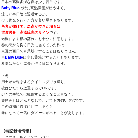
日本の高温多湿な夏は少し苦手です。
Baby Blue
は特に高温障害が出やすく、
涼しい半日陰に退避するか、
少し遮光を行った方が良い場合もあります。
色素が抜けて、斑点ができた場合は
湿度過多・高温障害のサイン
です。
過湿による根の蒸れにも十分に注意します。
春の間から良く日光に当てていた株は
真夏の西日でも葉焼けすることはありません。
※
Baby Blue
は少し葉焼けすることもあります。
夏場はかなり成長が控え目になります。
・冬
用土が全乾きするタイミングで水遣り。
後はひたすら放置するでOKです。
少々の寒地では紅葉するようなこともなく、
葉痛みもほとんどなしで、とても力強い季節です。
この時期に過湿にしてしまうと、
春になって一気にダメージが出ることがあります。
【特記栽培情報】
日光にさえ良く当てていれば、