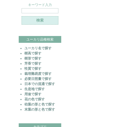
キーワード入力
ユーカリ品種検索
ユーカリ名で探す
樹高で探す
樹形で探す
芳香で探す
性質で探す
栽培難易度で探す
必要日照量で探す
日本での流通で探す
生息地で探す
用途で探す
花の色で探す
幼葉の形と色で探す
末葉の形と色で探す
カテゴリ