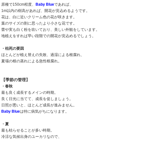
原種で150cm程度、
Baby Blue
であれば、
1m以内の樹高があれば、開花が見込めるようです。
花は、白に近いクリーム色の花が咲きます。
葉のサイズの割に思ったより小さな花です。
蕾や実も白く粉を吹いており、美しい外観をしています。
地植えをすれば早い段階での開花が見込めるでしょう。
・枯死の要因
ほとんどが植え替えの失敗、過湿による根腐れ、
夏場の根の蒸れによる急性根腐れ。
【季節の管理】
・春秋
最も良く成長するメインの時期。
良く日光に当てて、成長を促しましょう。
日照が悪いと、ほとんど成長が進みません。
Baby Blue
は特に病気がちになります。
・夏
最も枯らせることが多い時期。
冷涼な気候出身のユーカリなので、