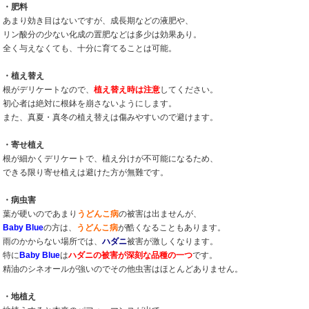
・肥料
あまり効き目はないですが、成長期などの液肥や、
リン酸分の少ない化成の置肥などは多少は効果あり。
全く与えなくても、十分に育てることは可能。
・植え替え
根がデリケートなので、
植え替え時は注意
してください。
初心者は絶対に根鉢を崩さないようにします。
また、真夏・真冬の植え替えは傷みやすいので避けます。
・寄せ植え
根が細かくデリケートで、植え分けが不可能になるため、
できる限り寄せ植えは避けた方が無難です。
・病虫害
葉が硬いのであまり
うどんこ病
の被害は出ませんが、
Baby Blue
の方は、
うどんこ病
が酷くなることもあります。
雨のかからない場所では、
ハダニ
被害が激しくなります。
特に
Baby Blue
は
ハダニの被害が深刻な品種の一つ
です。
精油のシネオールが強いのでその他虫害はほとんどありません。
・地植え