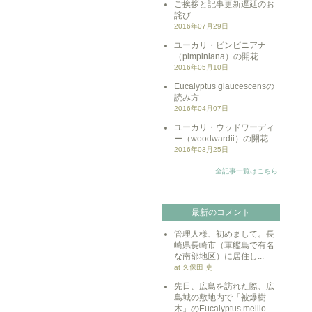
ご挨拶と記事更新遅延のお
詫び
2016年07月29日
ユーカリ・ピンピニアナ
（pimpiniana）の開花
2016年05月10日
Eucalyptus glaucescensの
読み方
2016年04月07日
ユーカリ・ウッドワーディ
ー（woodwardii）の開花
2016年03月25日
全記事一覧はこちら
最新のコメント
管理人様、初めまして。長
崎県長崎市（軍艦島で有名
な南部地区）に居住し...
at 久保田 吏
先日、広島を訪れた際、広
島城の敷地内で「被爆樹
木」のEucalyptus mellio...