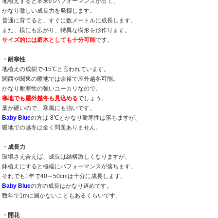
地植えすると本来のパフォーマンスが出て、
かなり激しい成長力を発揮します。
普通に育てると、すぐに数メートルに成長します。
また、横にも広がり、特異な樹形を形作ります。
サイズ的には庭木としても十分可能
です。
・耐寒性
地植えの成樹で-15℃と言われています。
関西や関東の暖地では余裕で屋外越冬可能。
かなり耐寒性の強いユーカリなので、
寒地でも屋外越冬も見込める
でしょう。
葉が硬いので、寒風にも強いです。
Baby Blue
の方は-8℃とかなり耐寒性は落ちますが、
暖地での越冬は全く問題ありません。
・成長力
環境さえ合えば、成長は結構激しくなりますが、
鉢植えにすると極端にパフォーマンスが落ちます。
それでも1年で40～50cmは十分に成長します。
Baby Blue
の方の成長はかなり遅めです。
数年で1mに届かないこともあるくらいです。
・開花