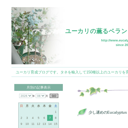
ユーカリの薫るベラン
http://www.eucaly
since 20
ユーカリ育成ブログです。タネを輸入して150種以上のユーカリを育てていま
月別の記事表示
年
月
日
月
火
水
木
金
土
1
少し遅めのEucalyptus
2
3
4
5
6
7
8
9
10
11
12
13
14
15