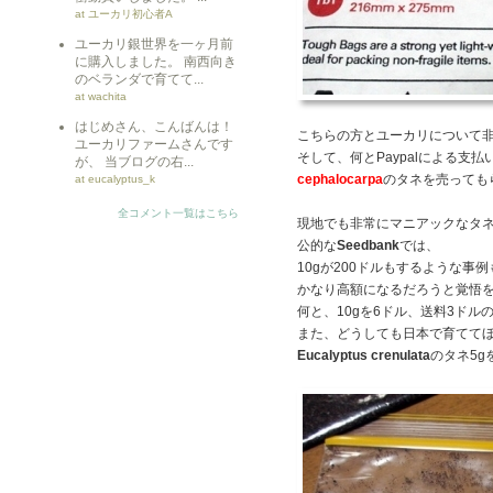
at ユーカリ初心者A
ユーカリ銀世界を一ヶ月前
に購入しました。 南西向き
のベランダで育てて...
at wachita
はじめさん、こんばんは！
こちらの方とユーカリについて
ユーカリファームさんです
そして、何とPaypalによる支払
が、 当ブログの右...
cephalocarpa
のタネを売っても
at eucalyptus_k
全コメント一覧はこちら
現地でも非常にマニアックなタ
公的な
Seedbank
では、
10gが200ドルもするような事
かなり高額になるだろうと覚悟
何と、10gを6ドル、送料3ドル
また、どうしても日本で育てて
Eucalyptus crenulata
のタネ5