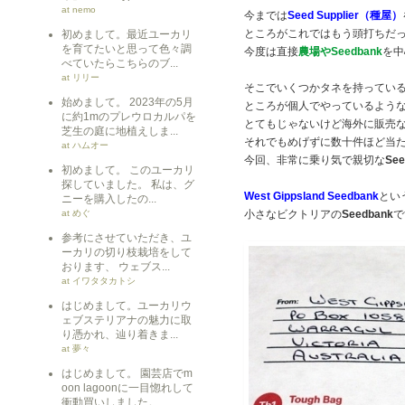
at nemo
今までは
Seed Supplier（種屋）
ところがこれではもう頭打ちだ
初めまして。最近ユーカリ
を育てたいと思って色々調
今度は直接
農場やSeedbank
を中
べていたらこちらのブ...
at リリー
そこでいくつかタネを持ってい
始めまして。 2023年の5月
ところが個人でやっているよう
に約1mのプレウロカルパを
とてもじゃないけど海外に販売
芝生の庭に地植えしま...
それでもめげずに数十件ほど当
at ハムオー
今回、非常に乗り気で親切な
See
初めまして。 このユーカリ
探していました。 私は、グ
West Gippsland Seedbank
とい
ニーを購入したの...
at めぐ
小さなビクトリアの
Seedbank
で
参考にさせていただき、ユ
ーカリの切り枝栽培をして
おります、 ウェブス...
at イワタタカトシ
はじめまして。ユーカリウ
ェブステリアナの魅力に取
り憑かれ、辿り着きま...
at 夢々
はじめまして。 園芸店でm
oon lagoonに一目惚れして
衝動買いしました。 ...