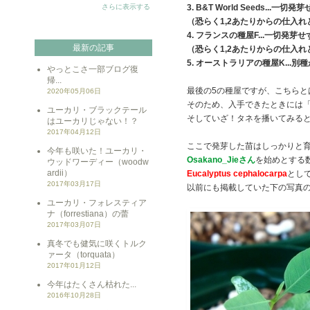
さらに表示する
3. B&T World Seeds...一切発
（恐らく1,2あたりからの仕入れ
4. フランスの種屋F...一切発芽せ
最新の記事
（恐らく1,2あたりからの仕入れ
5. オーストラリアの種屋K...別
やっとこさ一部ブログ復
帰...
最後の5の種屋ですが、こちらと
2020年05月06日
そのため、入手できたときには
ユーカリ・ブラックテール
そしていざ！タネを播いてみる
はユーカリじゃない！？
2017年04月12日
ここで発芽した苗はしっかりと
今年も咲いた！ユーカリ・
Osakano_Jieさん
を始めとする
ウッドワーディー（woodw
ardii）
Eucalyptus cephalocarpa
とし
2017年03月17日
以前にも掲載していた下の写真
ユーカリ・フォレスティア
ナ（forrestiana）の蕾
2017年03月07日
真冬でも健気に咲くトルク
ァータ（torquata）
2017年01月12日
今年はたくさん枯れた...
2016年10月28日