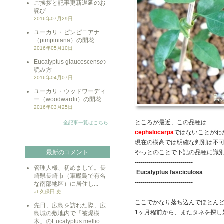
ご挨拶と記事更新遅延のお
詫び
2016年07月29日
ユーカリ・ピンピニアナ
（pimpiniana）の開花
2016年05月10日
Eucalyptus glaucescensの
読み方
2016年04月07日
ユーカリ・ウッドワーディ
ー（woodwardii）の開花
2016年03月25日
ところが最近、この品種は
全記事一覧はこちら
cephalocarpa
ではないことがわ
現在の樹高では明確な判別は不
最新のコメント
やっとのことで下記の品種に識
-----------------------------
管理人様、初めまして。長
Eucalyptus fasciculosa
崎県長崎市（軍艦島で有名
-----------------------------
な南部地区）に居住し...
at 久保田 吏
ここでかなり落ち込んでほとん
先日、広島を訪れた際、広
1ヶ月程前から、またタネを探し
島城の敷地内で「被爆樹
木」のEucalyptus mellio...