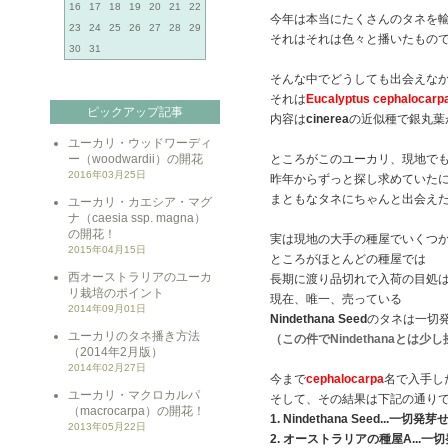
16
17
18
19
20
21
22
今年は本当にたくさんのタネを
23
24
25
26
27
28
29
それはそれは色々と播いたもの
30
31
そんな中でどうしても出会えな
それは
Eucalyptus cephalocarp
ピックアップ記事
内容は
cinerea
の近似種で銀丸葉
ユーカリ・ウッドワーディ
ー（woodwardii）の開花
ところがこのユーカリ、現地で
2016年03月25日
昨年からずっと探し求めていた
まともなタネにちゃんと出会え
ユーカリ・カエシア・マグ
ナ（caesia ssp. magna）
の開花！
実は現地の大手の種屋でいくつ
2015年04月15日
ところがほとんどの種屋では
西オーストラリアのユーカ
長期に渡り品切れで入荷の目処
リ栽培のポイント
現在、唯一、売っている
2014年09月01日
Nindethana Seed
のタネは一切
ユーカリのタネ播き方法
（この件でNindethanaとは
（2014年2月版）
2014年02月27日
今まで
cephalocarpa
名で入手し
ユーカリ・マクロカルパ
そして、その結果は下記の通り
（macrocarpa）の開花！
1. Nindethana Seed..
2013年05月22日
2. オーストラリアの種屋A...一