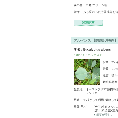
花の色：
白色/クリーム色
備考：
少し変わった芳香成分を
関連記事
アルベンス 【関連記事6件】
学名：Eucalyptus albens
< ホワイトボックス >
樹高：25
芳香：シネ
性質：様々
栽培難易
生息地：
オーストラリア首都特別地
ランド州
用途：
切枝として利用, 栽培して
幼葉(苗木)：
【色】粉吹きシル
【形】卵型葉/三
▼銀葉が美しい