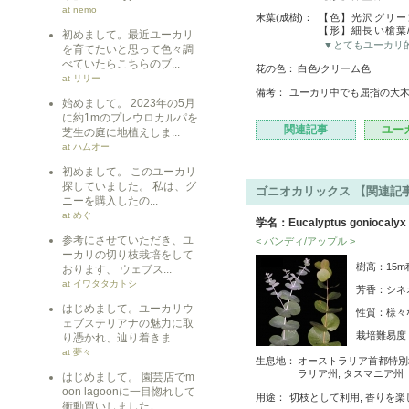
at nemo
末葉(成樹)：
【色】光沢グリー
【形】細長い槍葉
初めまして。最近ユーカリ
▼とてもユーカリ
を育てたいと思って色々調
べていたらこちらのブ...
花の色：
白色/クリーム色
at リリー
備考：
ユーカリ中でも屈指の大
始めまして。 2023年の5月
に約1mのプレウロカルパを
関連記事
ユー
芝生の庭に地植えしま...
at ハムオー
初めまして。 このユーカリ
探していました。 私は、グ
ゴニオカリックス 【関連記事
ニーを購入したの...
at めぐ
学名：Eucalyptus goniocalyx
参考にさせていただき、ユ
< バンディ/アップル >
ーカリの切り枝栽培をして
樹高：15
おります、 ウェブス...
at イワタタカトシ
芳香：シネ
はじめまして。ユーカリウ
性質：様々
ェブステリアナの魅力に取
栽培難易
り憑かれ、辿り着きま...
at 夢々
生息地：
オーストラリア首都特別地
ラリア州, タスマニア州
はじめまして。 園芸店でm
oon lagoonに一目惚れして
用途：
切枝として利用, 香りを
衝動買いしました。 ...