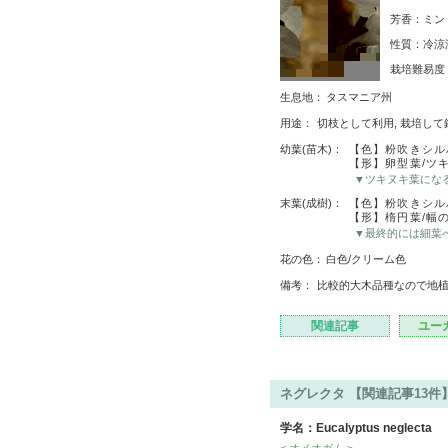
芳香：ミン
性質：冷涼
栽培難易
生息地：
タスマニア州
用途：
切枝として利用, 栽培して
幼葉(苗木)：
【色】粉吹きシル
【形】卵型葉/ツ
▼ツキヌキ葉にな
末葉(成樹)：
【色】粉吹きシル
【形】楕円葉/幅
▼最終的には細葉
花の色：
白色/クリーム色
備考：
比較的大木品種なので地
関連記事
ユー
ネグレクタ 【関連記事13件
学名：Eucalyptus neglecta