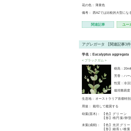
花の色：
薄黄色
備考：
西AZでは比較的大型にな
関連記事
ユー
アグレガータ 【関連記事3件
学名：Eucalyptus aggregata
< ブラックガム >
樹高：20
芳香：ハー
性質：冷涼
栽培難易
生息地：
オーストラリア首都特別地
用途：
栽培して鑑賞する
幼葉(苗木)：
【色】グリーン
【形】楕円葉/卵
末葉(成樹)：
【色】光沢グリー
【形】細長い槍葉