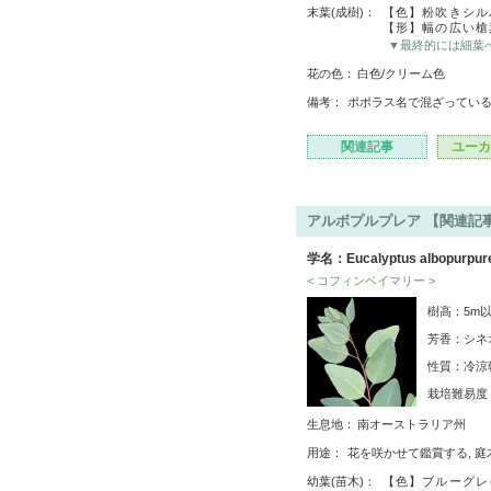
末葉(成樹)：
【色】粉吹きシル
【形】幅の広い槍
▼最終的には細葉
花の色：
白色/クリーム色
備考：
ポポラス名で混ざってい
関連記事
ユーカ
アルボプルプレア 【関連記事
学名：Eucalyptus albopurpur
< コフィンベイマリー >
樹高：5m
芳香：シネ
性質：冷涼
栽培難易
生息地：
南オーストラリア州
用途：
花を咲かせて鑑賞する, 
幼葉(苗木)：
【色】ブルーグレ