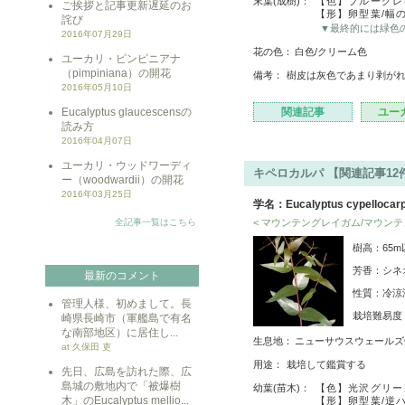
末葉(成樹)：
【色】ブルーグレ
ご挨拶と記事更新遅延のお
【形】卵型葉/幅
詫び
▼最終的には緑色
2016年07月29日
花の色：
白色/クリーム色
ユーカリ・ピンピニアナ
（pimpiniana）の開花
備考：
樹皮は灰色であまり剥が
2016年05月10日
Eucalyptus glaucescensの
関連記事
ユー
読み方
2016年04月07日
ユーカリ・ウッドワーディ
キペロカルパ 【関連記事12
ー（woodwardii）の開花
2016年03月25日
学名：Eucalyptus cypellocar
全記事一覧はこちら
< マウンテングレイガム/マウンテ
樹高：65m
芳香：シネ
最新のコメント
性質：冷涼
管理人様、初めまして。長
栽培難易
崎県長崎市（軍艦島で有名
な南部地区）に居住し...
生息地：
ニューサウスウェールズ
at 久保田 吏
用途：
栽培して鑑賞する
先日、広島を訪れた際、広
島城の敷地内で「被爆樹
幼葉(苗木)：
【色】光沢グリー
木」のEucalyptus mellio...
【形】卵型葉/逆