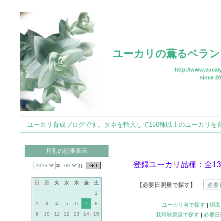
ユーカリの薫るベラン
http://www.eucaly
since 20
ユーカリ育成ブログです。タネを輸入して150種以上のユーカリを育てていま
月別の記事表示
登録ユーカリ品種：全13
年
月
日
月
火
水
木
金
土
【必要日照量で探す】
1
2
3
4
5
6
7
8
ユーカリ名で探す
|
樹高
9
10
11
12
13
14
15
栽培難易度で探す
|
必要日