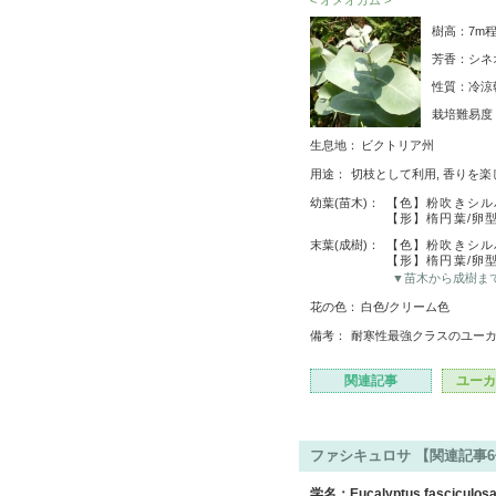
< オメオガム >
樹高：7m程
芳香：シネ
性質：冷涼
栽培難易
生息地：
ビクトリア州
用途：
切枝として利用, 香りを
幼葉(苗木)：
【色】粉吹きシル
【形】楕円葉/卵
末葉(成樹)：
【色】粉吹きシル
【形】楕円葉/卵
▼苗木から成樹ま
花の色：
白色/クリーム色
備考：
耐寒性最強クラスのユー
関連記事
ユーカ
ファシキュロサ 【関連記事
学名：Eucalyptus fasciculos