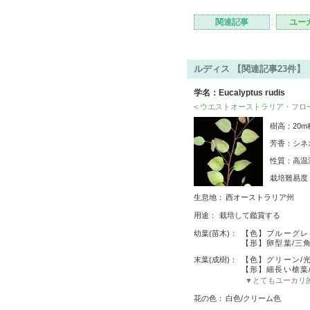
関連記事
ユー
ルディス 【関連記事23件】
学名：Eucalyptus rudis
< ウエストオーストラリア・フロ
樹高：20
芳香：シネ
性質：高温
栽培難易
生息地：
西オーストラリア州
用途：
栽培して鑑賞する
幼葉(苗木)：
【色】ブルーグレ
【形】卵型葉/三
末葉(成樹)：
【色】グリーン/
【形】細長い槍葉
▼とてもユーカリ
花の色：
白色/クリーム色