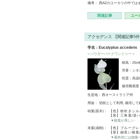
備考：
西AZのユーカリの中では
関連記事
ユー
アクセデンス 【関連記事5件
学名：Eucalyptus accedens
< パウダーバークワンドゥー >
樹高：25
芳香：シネ
性質：高温
栽培難易
生息地：
西オーストラリア州
用途：
切枝として利用, 栽培して
幼葉(苗木)：
【色】粉吹きシル
【形】三角葉/逆
▼銀葉が美しい
末葉(成樹)：
【色】ブルーグレ
【形】細長い槍葉
▼最終的には細葉