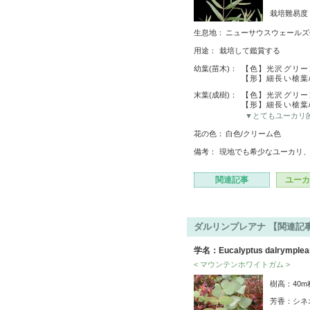
栽培難易
生息地：
ニューサウスウェールズ
用途：
栽培して鑑賞する
幼葉(苗木)：
【色】光沢グリー
【形】細長い槍葉
末葉(成樹)：
【色】光沢グリー
【形】細長い槍葉
▼とてもユーカリ
花の色：
白色/クリーム色
備考：
現地でも希少なユーカリ
関連記事
ユーカ
ダルリンプレアナ 【関連記事
学名：Eucalyptus dalrymplea
< マウンテンホワイトガム >
樹高：40
芳香：シネ