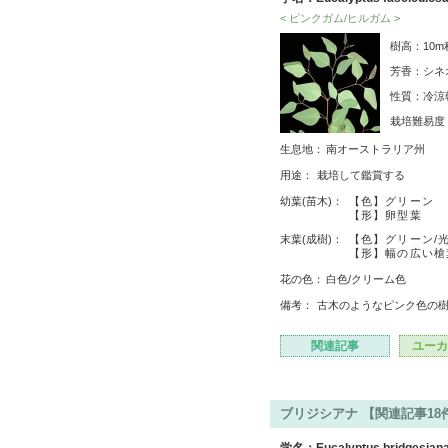
< ピンクガム/ヒルガム >
樹高：10m
芳香：シネ
性質：冷涼
栽培難易
生息地：
南オーストラリア州
用途：
栽培して鑑賞する
幼葉(苗木)：
【色】グリーン
【形】卵型葉
末葉(成樹)：
【色】グリーン/
【形】幅の広い槍
花の色：
白色/クリーム色
備考：
古木のようなピンク色の
関連記事
ユーカ
ブリジシアナ 【関連記事18