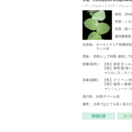
学名：Eucalyptus bridgesian
< アップルボックス/アップルユー
樹高：25
芳香：シネ
性質：様々
栽培難易
生息地：
オーストラリア首都特別地
ランド州
用途：
切枝として利用, 栽培して
幼葉(苗木)：
【色】粉吹きシル
【形】卵型葉/逆
▼日光に良く当て
末葉(成樹)：
【色】グリーン/
【形】細長い槍葉
▼とてもユーカリ
花の色：
白色/クリーム色
備考：
日本ではとても良く見か
関連記事
ユー