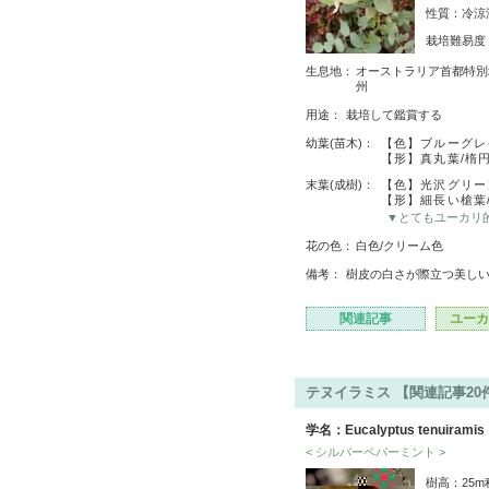
性質：冷涼
栽培難易
生息地：
オーストラリア首都特別地
州
用途：
栽培して鑑賞する
幼葉(苗木)：
【色】ブルーグレ
【形】真丸葉/楕円
末葉(成樹)：
【色】光沢グリー
【形】細長い槍葉
▼とてもユーカリ
花の色：
白色/クリーム色
備考：
樹皮の白さが際立つ美し
関連記事
ユーカ
テヌイラミス 【関連記事20
学名：Eucalyptus tenuiramis
< シルバーペパーミント >
樹高：25