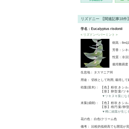
リズドニー 【関連記事18件
学名：Eucalyptus risdonii
< リズドンペパーミント >
樹高：8m
芳香：シネ
性質：冷涼
栽培難易
生息地：
タスマニア州
用途：
切枝として利用, 栽培して
幼葉(苗木)：
【色】粉吹きシル
【形】卵型葉/ツ
▼ツキヌキ葉にな
末葉(成樹)：
【色】粉吹きシル
【形】楕円葉/卵
▼稀に細葉が生じ
花の色：
白色/クリーム色
備考：
比較的低樹高でも開花が