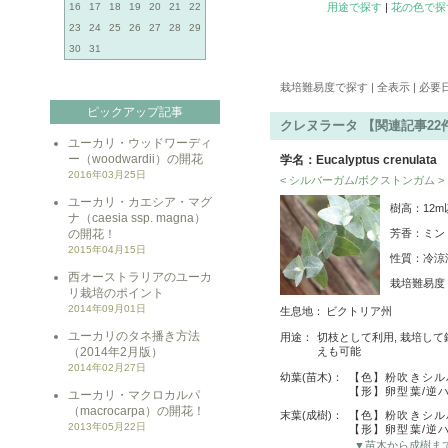
16
17
18
19
20
21
22
用途で探す
|
花の色で探
23
24
25
26
27
28
29
30
31
栽培難易度で探す | 全表示 | 必要
ピックアップ記事
クレヌラータ 【関連記事22
ユーカリ・ウッドワーディ
ー（woodwardii）の開花
学名：Eucalyptus crenulata
2016年03月25日
< シルバーガム/ボクストンガム >
ユーカリ・カエシア・マグ
樹高：12
ナ（caesia ssp. magna）
の開花！
芳香：ミン
2015年04月15日
性質：冷涼
西オーストラリアのユーカ
栽培難易
リ栽培のポイント
2014年09月01日
生息地：
ビクトリア州
ユーカリのタネ播き方法
用途：
切枝として利用, 栽培して
（2014年2月版）
えも可能
2014年02月27日
幼葉(苗木)：
【色】粉吹きシル
【形】卵型葉/逆
ユーカリ・マクロカルパ
（macrocarpa）の開花！
末葉(成樹)：
【色】粉吹きシル
2013年05月22日
【形】卵型葉/逆
▼苗木から成樹ま