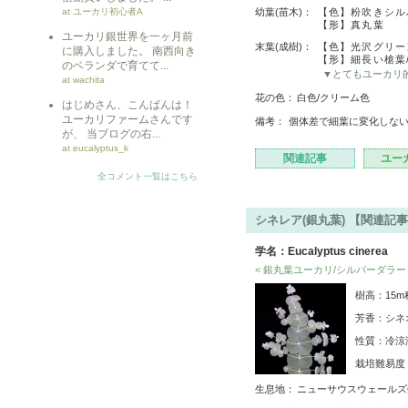
at ユーカリ初心者A
幼葉(苗木)：
【色】粉吹きシル
【形】真丸葉
ユーカリ銀世界を一ヶ月前
末葉(成樹)：
【色】光沢グリー
に購入しました。 南西向き
【形】細長い槍葉
のベランダで育てて...
▼とてもユーカリ
at wachita
花の色：
白色/クリーム色
はじめさん、こんばんは！
ユーカリファームさんです
備考：
個体差で細葉に変化しな
が、 当ブログの右...
at eucalyptus_k
関連記事
ユー
全コメント一覧はこちら
シネレア(銀丸葉) 【関連記事
学名：Eucalyptus cinerea
< 銀丸葉ユーカリ/シルバーダラー 
樹高：15
芳香：シネ
性質：冷涼
栽培難易
生息地：
ニューサウスウェールズ