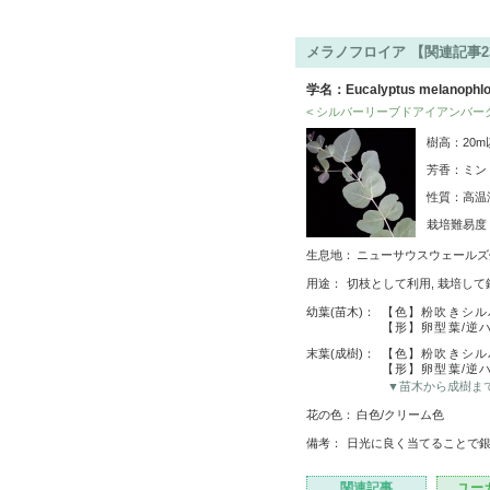
メラノフロイア 【関連記事2
学名：Eucalyptus melanophlo
< シルバーリーブドアイアンバーク
樹高：20m
芳香：ミン
性質：高温
栽培難易
生息地：
ニューサウスウェールズ
用途：
切枝として利用, 栽培して
幼葉(苗木)：
【色】粉吹きシル
【形】卵型葉/逆
末葉(成樹)：
【色】粉吹きシル
【形】卵型葉/逆
▼苗木から成樹ま
花の色：
白色/クリーム色
備考：
日光に良く当てることで
関連記事
ユー