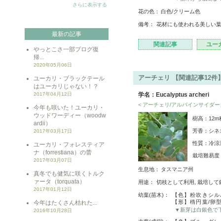
さらに表示する
花の色：
白色/クリーム色
備考：
花材にも使われる美しい
最新の記事
関連記事
ユー
やっとこさ一部ブログ復
帰...
2020年05月06日
アーチェリ 【関連記事12件
ユーカリ・ブラックテール
はユーカリじゃない！？
2017年04月12日
学名：Eucalyptus archeri
< アーチェリ/アルパインサイダー
今年も咲いた！ユーカリ・
ウッドワーディー（woodw
樹高：12m
ardii）
芳香：シネ
2017年03月17日
性質：冷涼
ユーカリ・フォレスティア
ナ（forrestiana）の蕾
栽培難易
2017年03月07日
生息地：
タスマニア州
真冬でも健気に咲くトルク
ァータ（torquata）
用途：
切枝として利用, 栽培して
2017年01月12日
幼葉(苗木)：
【色】粉吹きシル
【形】楕円葉/卵
今年はたくさん枯れた...
▼新芽は白銀色で
2016年10月28日