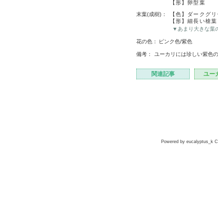
【形】卵型葉
末葉(成樹)：
【色】ダークグリ
【形】細長い槍葉
▼あまり大きな葉
花の色：
ピンク色/紫色
備考：
ユーカリには珍しい紫色
関連記事
ユー
Powered by eucalyptus_k Co