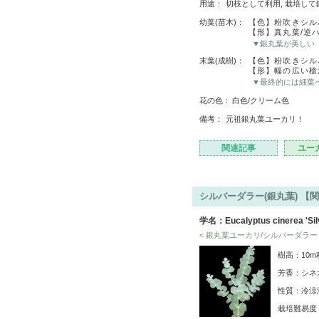
用途：
切枝として利用, 栽培して
幼葉(苗木)：
【色】粉吹きシル
【形】真丸葉/逆
▼銀丸葉が美しい
末葉(成樹)：
【色】粉吹きシル
【形】幅の広い槍
▼最終的には細葉
花の色：
白色/クリーム色
備考：
元祖銀丸葉ユーカリ！
関連記事
ユー
シルバーダラー(銀丸葉) 【
学名：Eucalyptus cinerea 'Silv
< 銀丸葉ユーカリ/シルバーダラー 
樹高：10m
芳香：シネ
性質：冷涼
栽培難易