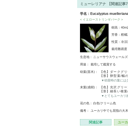
ミューレリアナ 【関連記事
学名：Eucalyptus muellerian
< イエローストリンギバーク >
樹高：40
芳香：柑橘
性質：冷涼
栽培難易
生息地：
ニューサウスウェールズ
用途：
栽培して鑑賞する
幼葉(苗木)：
【色】ダークグリ
【形】卵型葉/幅
▼幼苗時の葉には
末葉(成樹)：
【色】光沢グリー
【形】細長い槍葉
▼とてもユーカリ
花の色：
白色/クリーム色
備考：
ユーカリ中でも屈指の大
関連記事
ユーカ