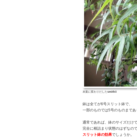
末葉に変わりだした
smithii
鉢は全てが6号スリット鉢で、
一部のものでは5号のものまであ
通常であれば、鉢のサイズだけ
完全に根詰まり状態のはずなの
スリット鉢の効果
でしょうか。