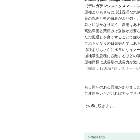
（デレガテンシス・タスマニエ
原種よりもさらに冷涼湿潤な気
葉の丸みと幹の白みがより強く
暑さにはかなり弱く、夏場はあ
高温障害と葉痛みは妥協が必要
ただ風通しを良くすることで症
これもかなりの日光好きではあ
原種よりもさらに水食いなイメ
湿地帯生息種に匹敵するほどの
原種同様に成長期の成長力が激
【樹高：170cm / 鉢：スリット
もし興味のある品種がありまし
ご連絡をいただければアップさ
その5に続きます。
↑PageTop