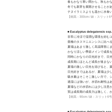
春もかなり寒い間から、秋もか
冬でも新芽を展開させることが
テヌイラミスよりも遥かに水食
【樹高：300cm / 鉢：スリット
■ Eucalyptus delegatensis
非常に冷涼で湿潤な環境を好む
亜種のタスマニエンシスに比べ
夏場はあまり激しく高温障害に
かなり涼しい季節メインで成長
同時にかなりの日光好きで、日
成長期にほとんど成長が進まな
夏場の激しい日光を浴びると、
日光好きではあるが、夏場は少
吸水量はそこそこ激しい方で、
過湿には強いが、水切れ耐性は
夏場などの水切れには少し注意
実は成長期の成長力は激しく、
【樹高：90cm / 鉢：スリット6
■ Eucalyptus delegatensis ssp