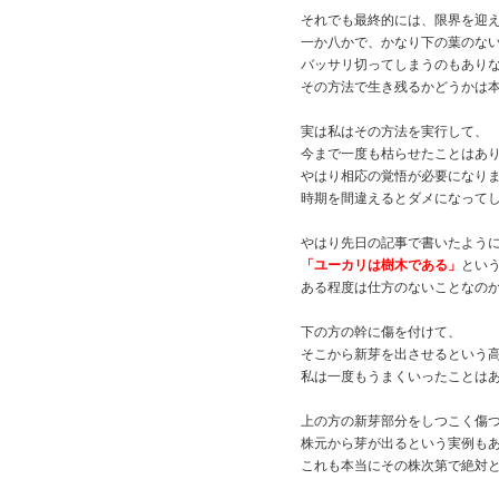
それでも最終的には、限界を迎
一か八かで、かなり下の葉のな
バッサリ切ってしまうのもあり
その方法で生き残るかどうかは
実は私はその方法を実行して、
今まで一度も枯らせたことはあ
やはり相応の覚悟が必要になり
時期を間違えるとダメになって
やはり先日の記事で書いたよう
「ユーカリは樹木である」
とい
ある程度は仕方のないことなの
下の方の幹に傷を付けて、
そこから新芽を出させるという
私は一度もうまくいったことは
上の方の新芽部分をしつこく傷
株元から芽が出るという実例も
これも本当にその株次第で絶対