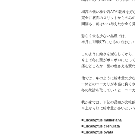
樹高の低い株や西AZの乾燥を好
完全に底面のスリットからのみ
間隔も、前はいつ与えたか全く
恐らく最も少ない品種では、
半月に1回以下になるのではない
このように給水を減らしてから
今まで冬に葉がボロボロになっ
痛むどころか、葉の色さえも変
他では、冬のように給水量の少
一体どのユーカリが本当に良く
冬の統計を取っていくと、ユー
我が家では、下記の品種が比較
※上から順に給水量が多いとい
■Eucalyptus mulleriana
■Eucalyptus crenulata
■Eucalyptus ovata