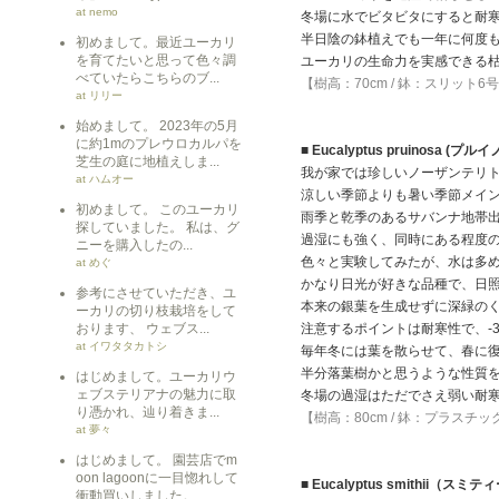
at nemo
冬場に水でビタビタにすると耐
半日陰の鉢植えでも一年に何度
初めまして。最近ユーカリ
を育てたいと思って色々調
ユーカリの生命力を実感できる
べていたらこちらのブ...
【樹高：70cm / 鉢：スリット6
at リリー
始めまして。 2023年の5月
に約1mのプレウロカルパを
■ Eucalyptus pruinosa (プル
芝生の庭に地植えしま...
我が家では珍しいノーザンテリ
at ハムオー
涼しい季節よりも暑い季節メイ
初めまして。 このユーカリ
雨季と乾季のあるサバンナ地帯
探していました。 私は、グ
過湿にも強く、同時にある程度
ニーを購入したの...
色々と実験してみたが、水は多
at めぐ
かなり日光が好きな品種で、日
参考にさせていただき、ユ
本来の銀葉を生成せずに深緑の
ーカリの切り枝栽培をして
おります、 ウェブス...
注意するポイントは耐寒性で、-
at イワタタカトシ
毎年冬には葉を散らせて、春に
半分落葉樹かと思うような性質
はじめまして。ユーカリウ
ェブステリアナの魅力に取
冬場の過湿はただでさえ弱い耐
り憑かれ、辿り着きま...
【樹高：80cm / 鉢：プラスチ
at 夢々
はじめまして。 園芸店でm
oon lagoonに一目惚れして
■ Eucalyptus smithii（スミテ
衝動買いしました。 ...