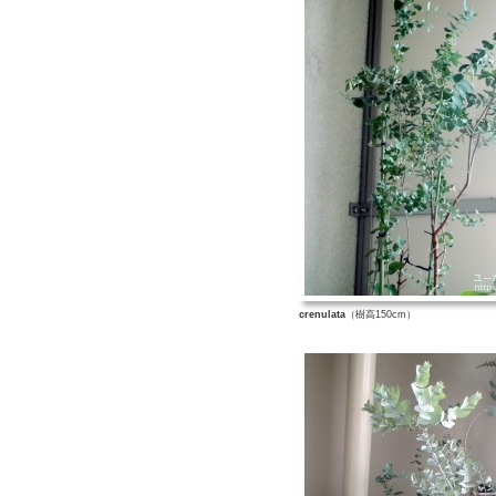
crenulata
（樹高150cm）