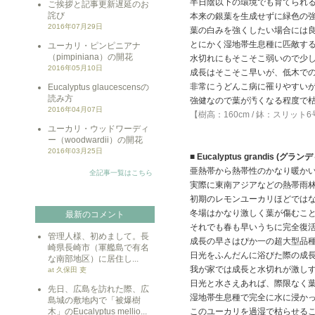
半日陰以下の環境でも育てられ
ご挨拶と記事更新遅延のお
詫び
本来の銀葉を生成せずに緑色の
2016年07月29日
葉の白みを強くしたい場合には
とにかく湿地帯生息種に匹敵す
ユーカリ・ピンピニアナ
（pimpiniana）の開花
水切れにもそこそこ弱いので少
2016年05月10日
成長はそこそこ早いが、低木で
非常にうどんこ病に罹りやすい
Eucalyptus glaucescensの
読み方
強健なので葉が汚くなる程度で
2016年04月07日
【樹高：160cm / 鉢：スリット
ユーカリ・ウッドワーディ
ー（woodwardii）の開花
2016年03月25日
■ Eucalyptus grandis (グラ
亜熱帯から熱帯性のかなり暖か
全記事一覧はこちら
実際に東南アジアなどの熱帯雨
初期のレモンユーカリほどでは
冬場はかなり激しく葉が傷むこ
最新のコメント
それでも春も早いうちに完全復
管理人様、初めまして。長
成長の早さはぴか一の超大型品
崎県長崎市（軍艦島で有名
日光をふんだんに浴びた際の成
な南部地区）に居住し...
我が家では成長と水切れが激し
at 久保田 吏
日光と水さえあれば、際限なく
先日、広島を訪れた際、広
湿地帯生息種で完全に水に浸か
島城の敷地内で「被爆樹
木」のEucalyptus mellio...
このユーカリを過湿で枯らせる