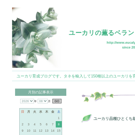
ユーカリの薫るベラン
http://www.eucaly
since 20
ユーカリ育成ブログです。タネを輸入して150種以上のユーカリを育てていま
月別の記事表示
年
月
日
月
火
水
木
金
土
1
ユーカリ品種ひとくち栽
2
3
4
5
6
7
8
9
10
11
12
13
14
15