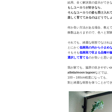
結局、全く解決策の提示ができ
もしユーカリが好きなら、
そんなユーカリの姿も受け入れ
楽しく育ててみるのはどうでし
何か良い方法がある場合、教え
株数はありますので、色々と実
それでも、綺麗な樹形でなけれ
とにかく
低樹高の内から小まめ
そもそも
低樹高で収まる品種や
選択して育てる
のが良いと思い
我が家でも、脇芽の吹きやすい
c
albida/moon lagoon
などでは、
100～180cm程度になっても、
割と綺麗な樹形を保つことがで