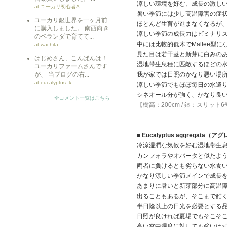
涼しい環境を好む、成長の激し
at ユーカリ初心者A
暑い季節には少し高温障害の症
ユーカリ銀世界を一ヶ月前
ほとんど生育が進まなくなるが
に購入しました。 南西向き
涼しい季節の成長力はビミナリ
のベランダで育てて...
中には比較的低木でMallee型
at wachita
見た目は若干茎と新芽に白みの
はじめさん、こんばんは！
湿地帯生息種に匹敵するほどの
ユーカリファームさんです
が、 当ブログの右...
我が家では日照のかなり悪い場
at eucalyptus_k
涼しい季節でもほぼ毎日の水遣
シネオール分が強く、かなり良
全コメント一覧はこちら
【樹高：200cm / 鉢：スリット
■ Eucalyptus aggregata（
冷涼湿潤な気候を好む湿地帯生
カンフォラやオバータと似たよ
両者に負けるとも劣らない水食
かなり涼しい季節メインで成長
あまりに暑いと新芽部分に高温
出ることもあるが、そこまで酷
半日陰以上の日光を必要とする
日照が良ければ夏場でもそこそ
高い空中湿度に対しても強いは