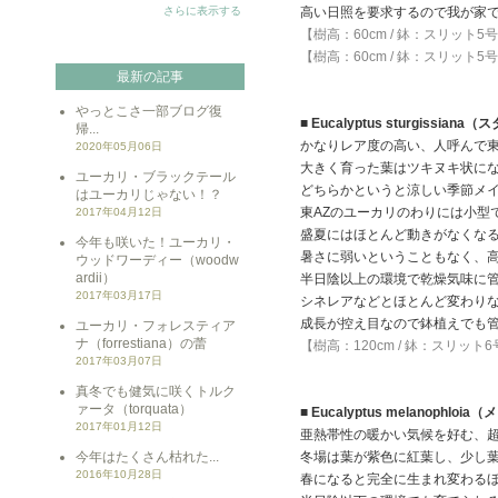
さらに表示する
高い日照を要求するので我が家
【樹高：60cm / 鉢：スリット
【樹高：60cm / 鉢：スリット
最新の記事
やっとこさ一部ブログ復
■ Eucalyptus sturgissia
帰...
かなりレア度の高い、人呼んで東
2020年05月06日
大きく育った葉はツキヌキ状に
ユーカリ・ブラックテール
どちらかというと涼しい季節メ
はユーカリじゃない！？
東AZのユーカリのわりには小型
2017年04月12日
盛夏にはほとんど動きがなくな
今年も咲いた！ユーカリ・
暑さに弱いということもなく、
ウッドワーディー（woodw
ardii）
半日陰以上の環境で乾燥気味に
2017年03月17日
シネレアなどとほとんど変わり
成長が控え目なので鉢植えでも
ユーカリ・フォレスティア
ナ（forrestiana）の蕾
【樹高：120cm / 鉢：スリット
2017年03月07日
真冬でも健気に咲くトルク
ァータ（torquata）
■ Eucalyptus melanophlo
2017年01月12日
亜熱帯性の暖かい気候を好む、
今年はたくさん枯れた...
冬場は葉が紫色に紅葉し、少し
2016年10月28日
春になると完全に生まれ変わる