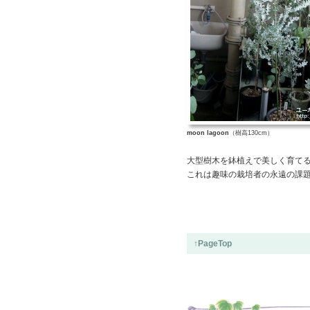
moon lagoon
（樹高130cm）
大型樹木を鉢植えで美しく育て
これは趣味の栽培者の永遠の課
↑PageTop