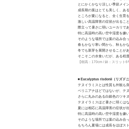
とにかくかなり涼しい季節メイ
成長期の葉はとても美しく、あ
ところが夏になると、全く生育
激しい高温障害の症状が出るこ
際立って暑さに弱いユーカリで
特に高温時の高い空中湿度を嫌
そのような場所では葉の込み合
春もかなり寒い間から、秋もか
冬でも新芽を展開させることが
そこそこの水食いだが、ある程
【樹高：170cm / 鉢：スリット
■ Eucalyptus risdonii（リズ
テヌイラミスとは性質も外観も
ペリニアナほどではないが、テ
さらに丸みのある白銀色のツキ
テヌイラミスほど暑さに弱くは
夏には相応に高温障害の症状が
特に高温時の高い空中湿度を嫌
そのような場所では葉の込み合
もちろん夏場には成長をほぼス