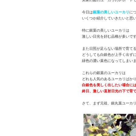
実家の庭のユーカリのレポート
今日は
銀葉の美しいユーカリ
に
いくつか紹介していきたいと思
特に銀葉の美しいユーカリは
激しい日光を好む品種が多いで
また日照が足らない場所で育て
どうしても白銀色が上手く出ず
緑色の濃い葉色になってしまい
これらの銀葉のユーカリは
どれも人気のあるユーカリばか
白銀色を美しく出したい場合に
終日、激しい直射日光の下で育
さて、まず元祖、銀丸葉ユーカ