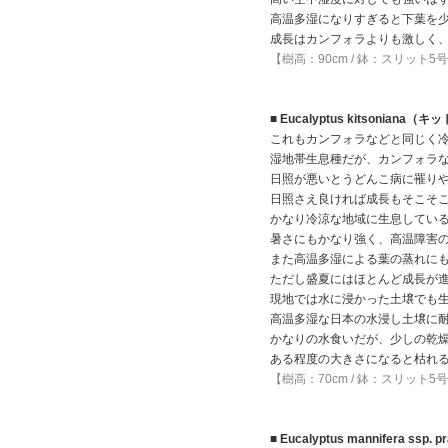
高温多湿になりすぎると下葉を
成長はカンフォラよりも激しく
【樹高：90cm / 鉢：スリット5
■ Eucalyptus kitsoniana
これもカンフォラなどと同じく
湿地帯生息種だが、カンフォラ
日照が悪いとうどんこ病に罹り
日照さえ良ければ成長もそこそ
かなり冷涼な地域に生息してい
暑さにもかなり強く、高温障害
また高温多湿による葉の蒸れに
ただし盛夏にはほとんど成長が
現地では水に浸かった土壌でも
高温多湿な日本の水浸し土壌に
かなりの水食いだが、少しの乾
ある程度の大きさになると枯れ
【樹高：70cm / 鉢：スリット5
■ Eucalyptus mannifera