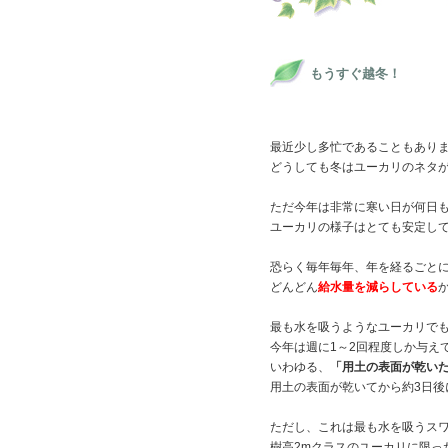
もうすぐ越冬！
最近少し多忙であることもあり
どうしても冬はユーカリのネタ
ただ今年は非常に寒い日が何日
ユーカリの様子はとても安定し
恐らく毎年毎年、年を経るごと
どんどん
給水量を減らしている
最も水を吸うようなユーカリで
今年は週に1～2回程度しか与え
いわゆる、
「用土の表面が乾い
用土の表面が乾いてから約3日後
ただし、これは最も水を吸うス
樹高2mクラスのユーカリに限っ