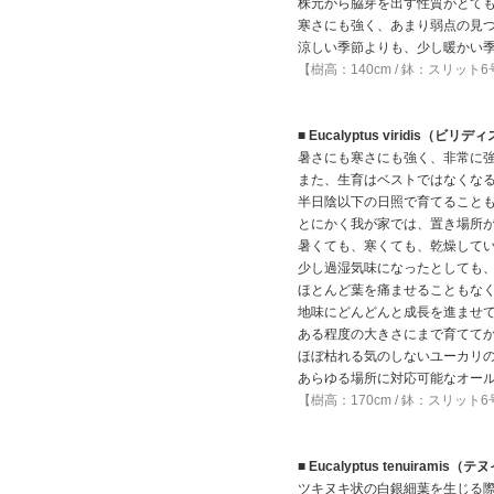
株元から脇芽を出す性質がとて
寒さにも強く、あまり弱点の見
涼しい季節よりも、少し暖かい
【樹高：140cm / 鉢：スリット
■ Eucalyptus viridis（ビリデ
暑さにも寒さにも強く、非常に
また、生育はベストではなくな
半日陰以下の日照で育てること
とにかく我が家では、置き場所
暑くても、寒くても、乾燥して
少し過湿気味になったとしても
ほとんど葉を痛ませることもな
地味にどんどんと成長を進ませ
ある程度の大きさにまで育てて
ほぼ枯れる気のしないユーカリ
あらゆる場所に対応可能なオー
【樹高：170cm / 鉢：スリット
■ Eucalyptus tenuiramis
ツキヌキ状の白銀細葉を生じる