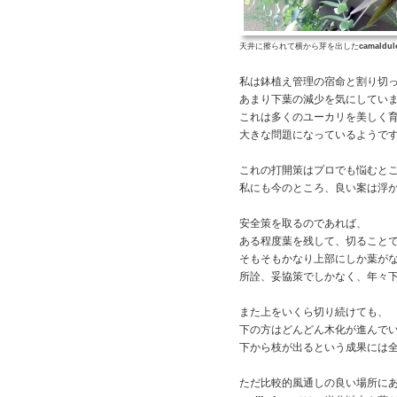
天井に擦られて横から芽を出した
camaldul
私は鉢植え管理の宿命と割り切
あまり下葉の減少を気にしてい
これは多くのユーカリを美しく
大きな問題になっているようで
これの打開策はプロでも悩むと
私にも今のところ、良い案は浮
安全策を取るのであれば、
ある程度葉を残して、切ること
そもそもかなり上部にしか葉が
所詮、妥協策でしかなく、年々
また上をいくら切り続けても、
下の方はどんどん木化が進んで
下から枝が出るという成果には
ただ比較的風通しの良い場所に