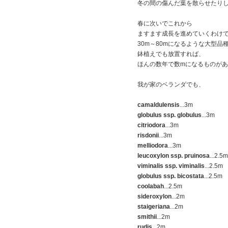
冬の間の傷んだ葉を散らせたり
春に次いでこれから
ますます成長を進めていくわけ
30m～80mになるような大型品
鉢植えでも放置すれば、
ほんの数年で数mになるものが
我が家のベランダでも、
camaldulensis
...3m
globulus ssp. globulus
...3m
citriodora
...3m
risdonii
...3m
melliodora
...3m
leucoxylon ssp. pruinosa
...2.5m
viminalis ssp. viminalis
...2.5m
globulus ssp. bicostata
...2.5m
coolabah
...2.5m
sideroxylon
...2m
staigeriana
...2m
smithii
...2m
rudis
...2m