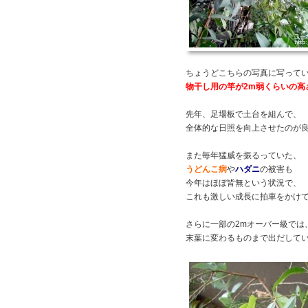
ちょうどこちらの写真に写って
物干し用の竿が2m弱くらいの高
先年、足場板で土台を組んで、
全体的な日照を向上させたのが
また毎年猛威を振るっていた、
うどんこ病
や
ハダニ
の被害も
今年はほぼ皆無という状況で、
これも激しい成長に拍車をかけ
さらに一部の2mオーバー級では
末葉に変わるものまで出だして