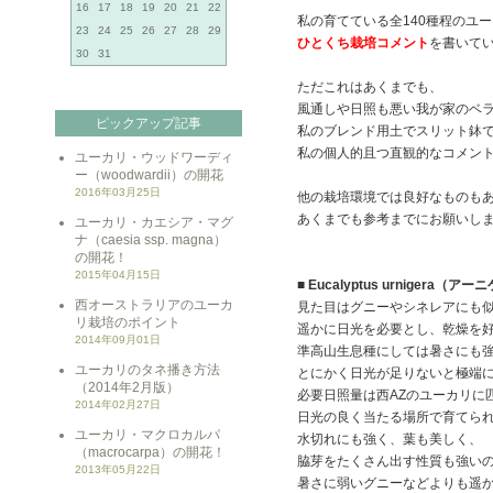
16
17
18
19
20
21
22
私の育てている全140種程のユ
23
24
25
26
27
28
29
ひとくち栽培コメント
を書いて
30
31
ただこれはあくまでも、
風通しや日照も悪い我が家のベ
ピックアップ記事
私のブレンド用土でスリット鉢
私の個人的且つ直観的なコメン
ユーカリ・ウッドワーディ
ー（woodwardii）の開花
2016年03月25日
他の栽培環境では良好なものも
あくまでも参考までにお願いし
ユーカリ・カエシア・マグ
ナ（caesia ssp. magna）
の開花！
2015年04月15日
■ Eucalyptus urnigera（ア
西オーストラリアのユーカ
見た目はグニーやシネレアにも
リ栽培のポイント
遥かに日光を必要とし、乾燥を
2014年09月01日
準高山生息種にしては暑さにも
ユーカリのタネ播き方法
とにかく日光が足りないと極端
（2014年2月版）
必要日照量は西AZのユーカリに
2014年02月27日
日光の良く当たる場所で育てら
ユーカリ・マクロカルパ
水切れにも強く、葉も美しく、
（macrocarpa）の開花！
脇芽をたくさん出す性質も強い
2013年05月22日
暑さに弱いグニーなどよりも遥