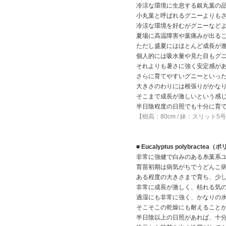
冷涼な環境に生息する銀丸葉の
小丸葉と呼ばれるグニーよりも
冷涼な環境を好むがグニーなど
夏場に高温障害や葉痛みが出る
ただし盛夏にはほとんど成長が
個人的には吸水量や見た目もグ
それよりも暑さに強く安定感が
さらに育てやすいグニーといっ
大きさのわりには根張りがかな
そこまで成長が激しいという感
半日陰程度の日照でも十分に育
【樹高：80cm / 鉢：スリット5
■ Eucalyptus polybracte
非常に強健で白みのある糸葉系
育苗初期は病気がちでうどんこ
ある程度の大きさまで育ち、少
非常に成長が激しく、枯れる気
過湿にも非常に強く、かなりの
そこそこの乾燥にも耐えること
半日陰以上の日照があれば、十