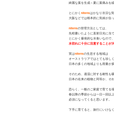
綺麗な葉を生成～夏に葉痛みを
とにかく
nitens
はかなり冷涼な
大阪などでは根本的に気候が合
nitens
の管理方法としては、
先程書いたように直射日光に当
とにかく爆発的な水食いなので
水切れに十分に注意することが
実は
nitens
の生息する地域は
オーストラリアではとても珍し
日本の多くの地域よりも雨量が
そのため、過湿に対する耐性も
日本の在来の植物と同等か、そ
恐らく、一般のご家庭で育てる
春以降の季節からは一日一回以
必須になってくると思います。
下手に育てると、旅行にいけな