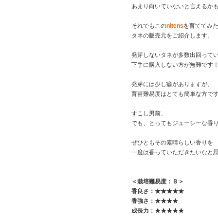
あまり向いていないと言えるか
それでもこの
nitens
を育ててみ
タネの販売元をご紹介します。
発芽しないタネが多数出回って
下手に購入しない方が無難です
発芽には少し癖がありますが、
育苗難易度はとても簡単な方で
すこし男前、
でも、とってもジューシーな香
ぜひともその素晴らしい香りを
一度は香っていただきたいなと
------------------------------
＜栽培難易度：Ｂ＞
香良さ：★★★★★
香強さ：★★★★
成長力：★★★★★