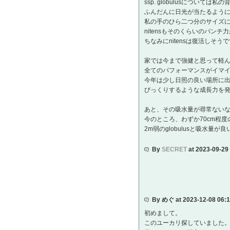
ssp. globulusについては
ふんだんに日光が当たるよう
私の手のひら二つ分のサイズ
nitensもそのくらいのパン
ちなみにnitensは復活しそう
家では今まで強健と思って軽
全てのパフォーマンスがイマ
今年は少し日照の良い場所に
びっくりするような成長力を
あと、その吸水量が尋常ない
今のところ、わずか70cm程度のn
2m弱のglobulusと吸水量
By
SECRET
at 2023-09-29
By めぐ at 2023-12-08 06:
初めまして。
このユーカリ探していました