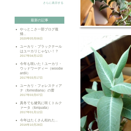
さらに表示する
最新の記事
やっとこさ一部ブログ復
帰...
2020年05月06日
ユーカリ・ブラックテール
はユーカリじゃない！？
2017年04月12日
今年も咲いた！ユーカリ・
ウッドワーディー（woodw
ardii）
2017年03月17日
ユーカリ・フォレスティア
ナ（forrestiana）の蕾
2017年03月07日
真冬でも健気に咲くトルク
ァータ（torquata）
2017年01月12日
今年はたくさん枯れた...
2016年10月28日