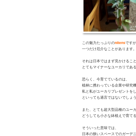
この魅力たっぷりの
nitens
です
一つだけ厄介なことがあります
それは日本ではまず見かけるこ
とてもマイナーなユーカリであ
恐らく、今育てているのは、
植林に携わっている企業や研究
私と私がユーカリプレゼントを
といっても過言ではないでしょ
また、とても超大型品種のユー
どうしても小さな鉢植えで育て
そういった意味では、
日本の狭いスペースでのガーデ