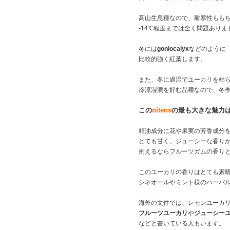
高山生息種なので、耐寒性もも
-14℃程度までは全く問題ありま
冬には
goniocalyx
などのように
比較的強く紅葉します。
また、冬に過湿でユーカリを枯
冷涼湿潤を好む品種なので、冬
この
nitens
の最も大きな魅力
精油成分に花や果実の芳香成分
とても甘く、ジューシーな香り
例えるならフルーツガムの香り
このユーカリの香りはとても素
シネオールやミント様のハーバ
海外の文件では、レモンユーカ
フルーツユーカリ
や
ジューシー
などと書いている人もいます。