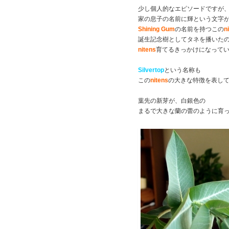
少し個人的なエピソードですが
家の息子の名前に輝という文字
Shining Gum
の名前を持つこの
n
誕生記念樹としてタネを播いた
nitens
育てるきっかけになって
Silvertop
という名称も
この
nitens
の大きな特徴を表し
葉先の新芽が、白銀色の
まるで大きな蘭の蕾のように育