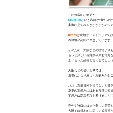
この特徴的な新芽から
Silvertop
という名前が付けられ
実際に見てみるとなかなかの迫
nitens
は現地オーストラリアで
冷涼地の高山に生息しています
そのため、大阪などの暖地より
もっと涼しい長野県や東北地方
より合った品種と言えるでしょ
大阪などの暑い地域では、
夏場にかなり激しく葉痛みが起
ただし直射日光を当てないと貧
夏場の葉痛みにはある程度の妥
葉痛みは高温多湿を避けること
春先や秋口にはまた美しい新芽
大阪では根本的に涼しい成長期