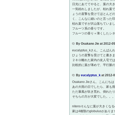
日光にあててやると、葉の大
一気枯れしましたが、枯れ葉
ょうの直撃を受けてほとんど
く、こんなに細いのと言った
枯れ葉ですが沢山落ちていま
フルーツ系の香りです。
フルーツの香り＋薄くしたシ
By Osakano Jie at 2012-0
eucalyptus_kさん、こんばん
ひょうの直撃を受けてと書き
２キロ離れた家内の友人宅で
比較的に葉が薄めで、平行脈のm
By
eucalyptus_k
at 2012-
Osakano Jieさん、こんにち
あの大雨の日でしたら、家も
ただ暴風が吹き荒れ、倒れた
そちらの方が大変でした。。
nitensそんなに葉が大きくな
家は4種類のglobulusがあり