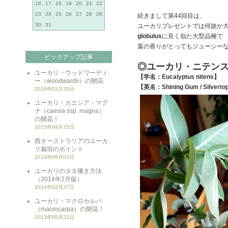
16
17
18
19
20
21
22
23
24
25
26
27
28
29
続きまして第44回目は、
30
31
ユーカリプレゼントでは何故か
globulus
に良く似た大型品種で
葉の香りがとってもジューシー
ピックアップ記事
◎ユーカリ・ニテン
ユーカリ・ウッドワーディ
【学名：Eucalyptus nitens】
ー（woodwardii）の開花
【英名：Shining Gum / Silvert
2016年03月25日
ユーカリ・カエシア・マグ
ナ（caesia ssp. magna）
の開花！
2015年04月15日
西オーストラリアのユーカ
リ栽培のポイント
2014年09月01日
ユーカリのタネ播き方法
（2014年2月版）
2014年02月27日
ユーカリ・マクロカルパ
（macrocarpa）の開花！
2013年05月22日