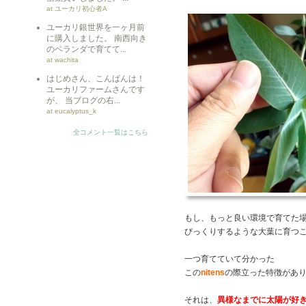
at ユーカリ初心者A
ユーカリ銀世界を一ヶ月前
に購入しました。 南西向き
のベランダで育てて...
at wachita
はじめさん、こんばんは！
ユーカリファームさんです
が、 当ブログの右...
at eucalyptus_k
全コメント一覧はこちら
もし、もっと良い環境で育てた
びっくりするような大葉に育つ
一つ育てていて分かった
この
nitens
の際立った特徴があ
それは、
異様なまでに太陽が好