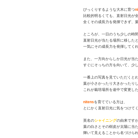
びっくりするような大木に育つ
n
比較的明るくても、直射日光が
全くその成長力を発揮できず、
ところが、一日のうち少しの時
直射日光が当たる場所に移した
一気にその成長力を発揮してく
また、一方向からしか日光が当
すぐにそっちの方を向いて、少
一番上の写真を見ていただくと
葉が小さかったり大きかったり
これが栽培場所を途中で変更し
nitens
を育てている方は、
とにかく直射日光に気をつけて
英名の
シャイニング
の由来です
葉の白さとその樹皮が太陽に当
輝いて見えることから名づけら