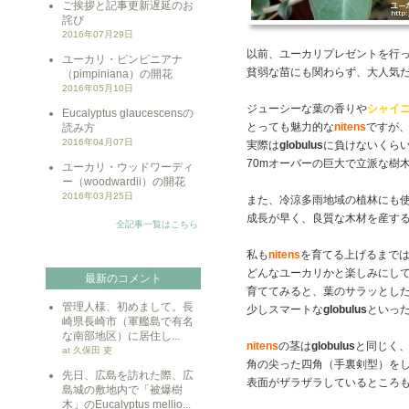
ご挨拶と記事更新遅延のお
詫び
2016年07月29日
以前、ユーカリプレゼントを行
ユーカリ・ピンピニアナ
貧弱な苗にも関わらず、大人気
（pimpiniana）の開花
2016年05月10日
ジューシーな葉の香りや
シャイ
Eucalyptus glaucescensの
とっても魅力的な
nitens
ですが
読み方
2016年04月07日
実際は
globulus
に負けないくら
70mオーバーの巨大で立派な樹
ユーカリ・ウッドワーディ
ー（woodwardii）の開花
2016年03月25日
また、冷涼多雨地域の植林にも
成長が早く、良質な木材を産す
全記事一覧はこちら
私も
nitens
を育てる上げるまで
どんなユーカリかと楽しみにし
最新のコメント
育ててみると、葉のサラッとし
管理人様、初めまして。長
少しスマートな
globulus
といっ
崎県長崎市（軍艦島で有名
な南部地区）に居住し...
nitens
の茎は
globulus
と同じく
at 久保田 吏
角の尖った四角（手裏剣型）を
先日、広島を訪れた際、広
表面がザラザラしているところ
島城の敷地内で「被爆樹
木」のEucalyptus mellio...