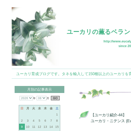
ユーカリの薫るベラン
http://www.eucaly
since 20
ユーカリ育成ブログです。タネを輸入して150種以上のユーカリを育てていま
月別の記事表示
年
月
日
月
火
水
木
金
土
1
【ユーカリ紹介-44】
ユーカリ・ニテンス (Eucal
2
3
4
5
6
7
8
9
10
11
12
13
14
15