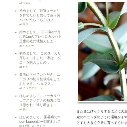
at nemo
初めまして。最近ユーカリ
を育てたいと思って色々調
べていたらこちらのブ...
at リリー
始めまして。 2023年の5月
に約1mのプレウロカルパを
芝生の庭に地植えしま...
at ハムオー
初めまして。 このユーカリ
探していました。 私は、グ
ニーを購入したの...
at めぐ
参考にさせていただき、ユ
ーカリの切り枝栽培をして
おります、 ウェブス...
at イワタタカトシ
はじめまして。ユーカリウ
ェブステリアナの魅力に取
り憑かれ、辿り着きま...
at 夢々
また葉はびっくりするほどに大
はじめまして。 園芸店でm
家のベランダのように環境がイ
oon lagoonに一目惚れして
とても大きく立派に育ってくれ
衝動買いしました。 ...