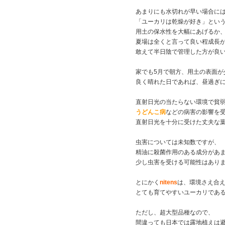
あまりにも水切れが早い場合に
「ユーカリは乾燥が好き」とい
用土の保水性を大幅にあげるか
夏場は全くと言って良い程成長
敢えて半日陰で管理した方が良
家でも5月で朝方、用土の表面が
良く晴れた日であれば、昼過ぎ
直射日光の当たらない環境で貧
うどんこ病
などの病害の影響を
直射日光を十分に受けた丈夫な
虫害については未知数ですが、
精油に殺菌作用のある成分があ
少し虫害を受ける可能性はあり
とにかく
nitens
は、環境さえ合
とても育てやすいユーカリであ
ただし、超大型品種なので、
間違っても日本では露地植えは