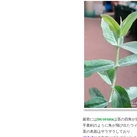
厳密には
bicostata
は茎の四角が
手裏剣のように角が飛び出たウ
茎の表面はザラザラしており、