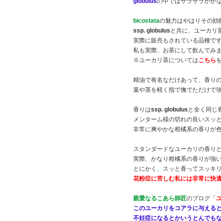
globulus
の中ではザラザラがか
bicostata
の魅力はやはりその効
ssp. globulus
と共に、ユーカリ
実際に販売もされている品種で
私も実際、お茶にして飲んでみ
※ユーカリ茶については
こちら
精油で有名なだけあって、香り
葉や茎を軽く指で撫でただけで
香りは
ssp. globulus
と全く同じ
メンターム様の切れの良いスッ
非常に爽やかな柑橘系の香りが
スタンダードなユーカリの香り
実際、かなり柑橘系の香りが強
とにかく、スッと香ってスッキ
花粉症に苦しむ私には非常に快
親愛なるこあら師匠
のブログ「
このユーカリをコアラに与える
不妊症になるとかいうとんでも