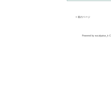
< 前のページ
Powered by eucalyptus_k Co