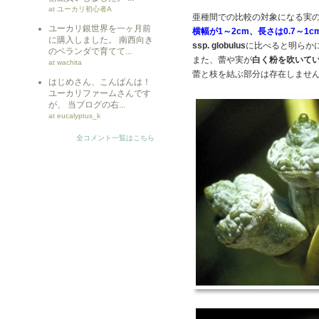
at ユーカリ初心者A
亜種間での比較の対象になる実
ユーカリ銀世界を一ヶ月前
横幅が1～2cm、長さは0.7～1c
に購入しました。 南西向き
ssp. globulus
に比べると明らか
のベランダで育てて...
また、蕾や実が
白く粉を吹いて
at wachita
蕾と枝を結ぶ部分は存在しませ
はじめさん、こんばんは！
ユーカリファームさんです
が、 当ブログの右...
at eucalyptus_k
全コメント一覧はこちら