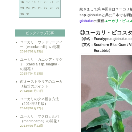
16
17
18
19
20
21
22
23
24
25
26
27
28
29
続きまして第34回目はユーカリ
30
31
ssp. globulus
と共に日本でも明
globulus
の亜種
ユーカリ・ビコ
◎ユーカリ・ビコス
ピックアップ記事
【学名：Eucalyptus globulus ss
ユーカリ・ウッドワーディ
【英名：Southern Blue Gum / Vi
ー（woodwardii）の開花
Eurabbie】
2016年03月25日
ユーカリ・カエシア・マグ
ナ（caesia ssp. magna）
の開花！
2015年04月15日
西オーストラリアのユーカ
リ栽培のポイント
2014年09月01日
ユーカリのタネ播き方法
（2014年2月版）
2014年02月27日
ユーカリ・マクロカルパ
（macrocarpa）の開花！
2013年05月22日