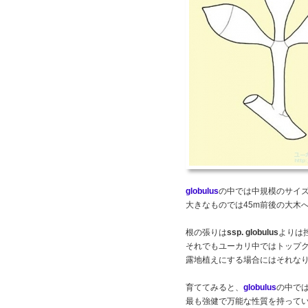
globulus
の中では中規模のサイ
大きなものでは45m前後の大木
根の張りは
ssp. globulus
よりは
それでもユーカリ中ではトップ
露地植えにする場合にはそれな
育ててみると、
globulus
の中で
最も強健で万能な性質を持って