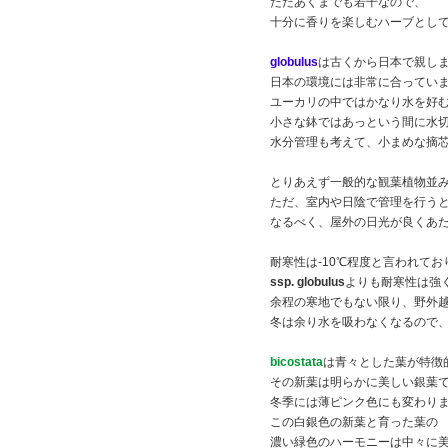
ただあくまでも若干なので、
十分に香りを楽しむハーブとし
globulus
は古くから日本で親し
日本の環境には非常に合ってい
ユーカリの中ではかなり水を好
小さな鉢ではあっという間に水
水分管理も考えて、小まめな摘
とりあえず一般的な観葉植物並
ただ、室内や日陰で管理を行う
なるべく、屋外の日光が良くあ
耐寒性は-10℃程度と言われてお
ssp. globulus
よりも耐寒性は強
余程の寒地でもない限り、野外
冬は余り水を吸わなくなるので
bicostata
は青々とした葉が特徴
その新葉は明らかに美しい銀葉
冬季には薄ピンク色にも変わり
この白銀色の新葉と育った葉の
濃い緑色のハーモニーは中々に