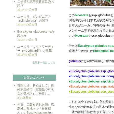
ご挨拶と記事更新遅延のお
詫び
2016年07月29日
この
bicostata
も
ssp. globulus
と
ユーカリ・ピンピニアナ
明治時代から日本でお馴染みの
（pimpiniana）の開花
2016年05月10日
日本人がユーカリ特有の香りや
メンターム等で使用されている
Eucalyptus glaucescensの
読み方
この
bicostata
や
ssp. globulus
の
2016年04月07日
学名は
Eucalyptus globulus ssp.
ユーカリ・ウッドワーディ
ー（woodwardii）の開花
現地で一般的には
Eucalyptus bi
2016年03月25日
globulus
には4種の亜種と1種の
全記事一覧はこちら
--------------------------------------------
●Eucalyptus globulus ssp. glob
●Eucalyptus globulus var. com
最新のコメント
●Eucalyptus globulus ssp. bico
管理人様、初めまして。長
●Eucalyptus globulus ssp. maid
崎県長崎市（軍艦島で有名
●Eucalyptus globulus ssp. pse
な南部地区）に居住し...
--------------------------------------------
at 久保田 吏
これらは全てが非常に良く類似
先日、広島を訪れた際、広
小さな苗や数m程度の苗木の間
島城の敷地内で「被爆樹
一番の識別方法は大きく育って
木」のEucalyptus mellio...