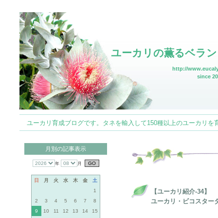
ユーカリの薫るベラン
http://www.eucaly
since 20
ユーカリ育成ブログです。タネを輸入して150種以上のユーカリを育てていま
月別の記事表示
年
月
日
月
火
水
木
金
土
1
【ユーカリ紹介-34】
ユーカリ・ビコスタータ (Euca
2
3
4
5
6
7
8
9
10
11
12
13
14
15