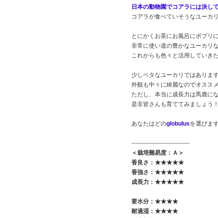
日本の動物園でコアラには決し
コアラが食べていそうなユーカリ
とにかくお茶にお風呂にポプリ
非常に使い道の豊かなユーカリ
これからも色々と活用していき
少しベタなユーカリではありま
外観も中々に綺麗なのでオスス
ただし、本当に成長力は馬鹿に
是非皆さんも育ててみましょう
あなたはどの
globulus
を選びま
------------------------------
＜栽培難易度：Ａ＞
香良さ：★★★★★
香強さ：★★★★
★
成長力：★★★★★
要水分：★★★★
耐過湿：★★★★