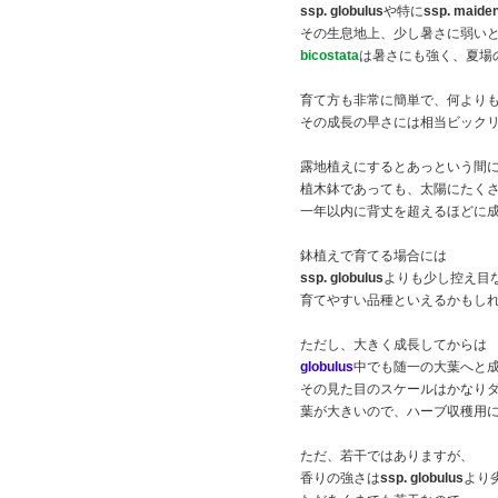
ssp. globulus
や特に
ssp. maiden
その生息地上、少し暑さに弱い
bicostata
は暑さにも強く、夏場
育て方も非常に簡単で、何より
その成長の早さには相当ビック
露地植えにするとあっという間
植木鉢であっても、太陽にたく
一年以内に背丈を超えるほどに
鉢植えで育てる場合には
ssp. globulus
よりも少し控え目
育てやすい品種といえるかもし
ただし、大きく成長してからは
globulus
中でも随一の大葉へと
その見た目のスケールはかなり
葉が大きいので、ハーブ収穫用
ただ、若干ではありますが、
香りの強さは
ssp. globulus
より