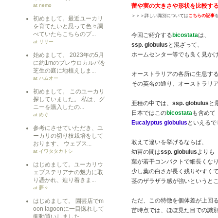
at nemo
蕾や実の大きさや形状を比較す
＞＞＞詳しい識別については
こちらの記事
初めまして。最近ユーカリ
を育てたいと思って色々調
べていたらこちらのブ...
今回ご紹介する
bicostata
は、
at リリー
ssp. globulus
と混ざって、
ホームセンター等でも良く見か
始めまして。 2023年の5月
に約1mのプレウロカルパを
芝生の庭に地植えしま...
オーストラリアの各所に生息す
at ハムオー
その英名の通り、オーストラリ
初めまして。 このユーカリ
探していました。 私は、グ
亜種の中では、
ssp. globulus
と
ニーを購入したの...
日本ではこの
bicostata
も含めて
at めぐ
Eucalyptus globulus
といえるで
参考にさせていただき、ユ
ーカリの切り枝栽培をして
敢えて違いを挙げるならば、
おります、 ウェブス...
at イワタタカトシ
幼苗の間は
ssp. globulus
よりも
葉が若干コンパクトで細長くな
はじめまして。ユーカリウ
少し葉の白さが長く残りやすく
ェブステリアナの魅力に取
り憑かれ、辿り着きま...
茎のザラザラ感が強いというと
at 夢々
ただ、この特徴を個体差が上回
はじめまして。 園芸店でm
oon lagoonに一目惚れして
苗時点では、ほぼ見た目での識
衝動買いしました。 ...