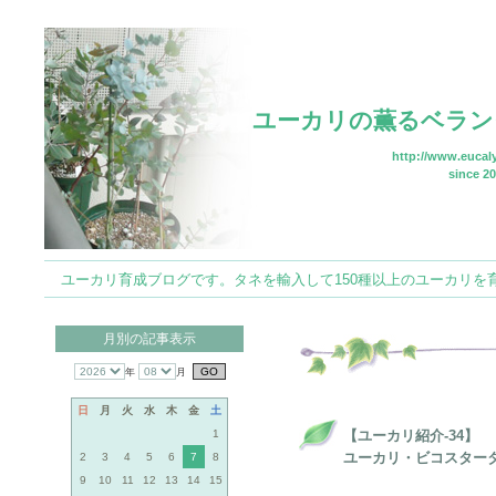
ユーカリの薫るベラン
http://www.eucaly
since 20
ユーカリ育成ブログです。タネを輸入して150種以上のユーカリを育てていま
月別の記事表示
年
月
日
月
火
水
木
金
土
1
【ユーカリ紹介-34】
ユーカリ・ビコスタータ (Euca
2
3
4
5
6
7
8
9
10
11
12
13
14
15