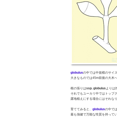
globulus
の中では中規模のサイ
大きなものでは45m前後の大木
根の張りは
ssp. globulus
よりは
それでもユーカリ中ではトップ
露地植えにする場合にはそれな
育ててみると、
globulus
の中で
最も強健で万能な性質を持って