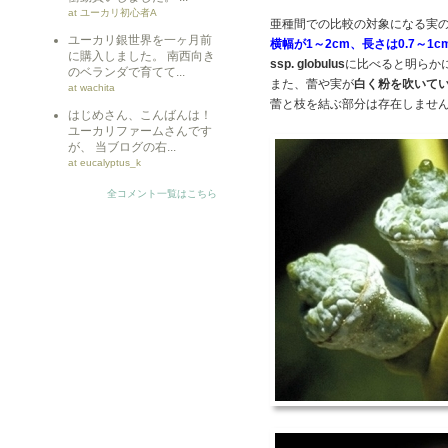
at ユーカリ初心者A
亜種間での比較の対象になる実
ユーカリ銀世界を一ヶ月前
横幅が1～2cm、長さは0.7～1c
に購入しました。 南西向き
ssp. globulus
に比べると明らか
のベランダで育てて...
また、蕾や実が
白く粉を吹いて
at wachita
蕾と枝を結ぶ部分は存在しませ
はじめさん、こんばんは！
ユーカリファームさんです
が、 当ブログの右...
at eucalyptus_k
全コメント一覧はこちら