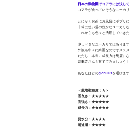
日本の動物園でコアラには決し
コアラが食べていそうなユーカリ
とにかくお茶にお風呂にポプリ
非常に使い道の豊かなユーカリ
これからも色々と活用していき
少しベタなユーカリではありま
外観も中々に綺麗なのでオスス
ただし、本当に成長力は馬鹿に
是非皆さんも育ててみましょう
あなたはどの
globulus
を選びま
------------------------------
＜栽培難易度：Ａ＞
香良さ：★★★★★
香強さ：★★★★
★
成長力：★★★★★
要水分：★★★★
耐過湿：★★★★