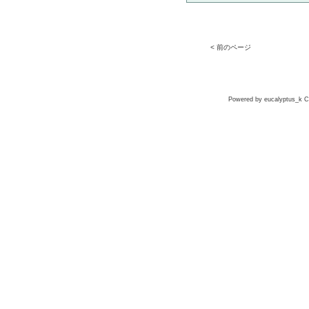
< 前のページ
Powered by eucalyptus_k Co