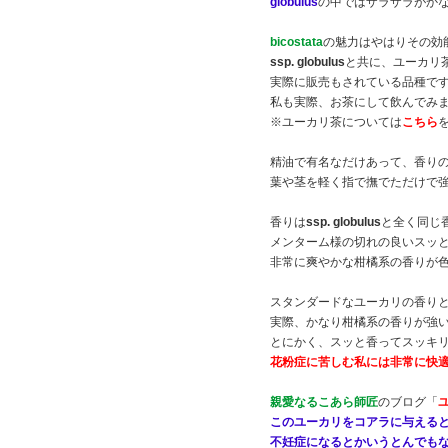
globulus
の中ではザラザラがか
bicostata
の魅力はやはりその効
ssp. globulus
と共に、ユーカリ
実際に販売もされている品種で
私も実際、お茶にして飲んでみ
※ユーカリ茶については
こちら
精油で有名なだけあって、香り
葉や茎を軽く指で撫でただけで
香りは
ssp. globulus
と全く同じ
メンターム様の切れの良いスッ
非常に爽やかな柑橘系の香りが
スタンダードなユーカリの香り
実際、かなり柑橘系の香りが強
とにかく、スッと香ってスッキ
花粉症に苦しむ私には非常に快
親愛なるこあら師匠
のブログ「
このユーカリをコアラに与える
不妊症になるとかいうとんでも