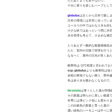
ただあくまでも若干なので、
十分に香りを楽しむハーブとし
globulus
は古くから日本で親し
日本の環境には非常に合ってい
ユーカリの中ではかなり水を好
小さな鉢ではあっという間に水
水分管理も考えて、小まめな摘
とりあえず一般的な観葉植物並
ただ、室内や日陰で管理を行う
なるべく、屋外の日光が良くあ
耐寒性は-10℃程度と言われてお
ssp. globulus
よりも耐寒性は強
余程の寒地でもない限り、野外
冬は余り水を吸わなくなるので
bicostata
は青々とした葉が特徴
その新葉は明らかに美しい銀葉
冬季には薄ピンク色にも変わり
この白銀色の新葉と育った葉の
濃い緑色のハーモニーは中々に