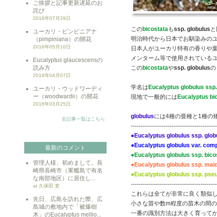
ご挨拶と記事更新遅延のお
詫び
2016年07月29日
この
bicostata
も
ssp. globulus
と
ユーカリ・ピンピニアナ
明治時代から日本でお馴染みの
（pimpiniana）の開花
2016年05月10日
日本人がユーカリ特有の香りや
メンターム等で使用されている
Eucalyptus glaucescensの
読み方
この
bicostata
や
ssp. globulus
の
2016年04月07日
学名は
Eucalyptus globulus ssp.
ユーカリ・ウッドワーディ
ー（woodwardii）の開花
現地で一般的には
Eucalyptus bi
2016年03月25日
globulus
には4種の亜種と1種の
全記事一覧はこちら
--------------------------------------------
●Eucalyptus globulus ssp. glob
●Eucalyptus globulus var. com
最新のコメント
●Eucalyptus globulus ssp. bico
管理人様、初めまして。長
●Eucalyptus globulus ssp. maid
崎県長崎市（軍艦島で有名
●Eucalyptus globulus ssp. pse
な南部地区）に居住し...
--------------------------------------------
at 久保田 吏
これらは全てが非常に良く類似
先日、広島を訪れた際、広
小さな苗や数m程度の苗木の間
島城の敷地内で「被爆樹
一番の識別方法は大きく育って
木」のEucalyptus mellio...