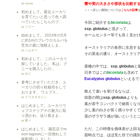
at nemo
蕾や実の大きさや形状を比較す
＞＞＞詳しい識別については
こちらの記事
初めまして。最近ユーカリ
を育てたいと思って色々調
べていたらこちらのブ...
今回ご紹介する
bicostata
は、
at リリー
ssp. globulus
と混ざって、
ホームセンター等でも良く見か
始めまして。 2023年の5月
に約1mのプレウロカルパを
芝生の庭に地植えしま...
オーストラリアの各所に生息す
at ハムオー
その英名の通り、オーストラリ
初めまして。 このユーカリ
探していました。 私は、グ
亜種の中では、
ssp. globulus
と
ニーを購入したの...
日本ではこの
bicostata
も含めて
at めぐ
Eucalyptus globulus
といえるで
参考にさせていただき、ユ
ーカリの切り枝栽培をして
敢えて違いを挙げるならば、
おります、 ウェブス...
at イワタタカトシ
幼苗の間は
ssp. globulus
よりも
葉が若干コンパクトで細長くな
はじめまして。ユーカリウ
少し葉の白さが長く残りやすく
ェブステリアナの魅力に取
り憑かれ、辿り着きま...
茎のザラザラ感が強いというと
at 夢々
ただ、この特徴を個体差が上回
はじめまして。 園芸店でm
oon lagoonに一目惚れして
苗時点では、ほぼ見た目での識
衝動買いしました。 ...