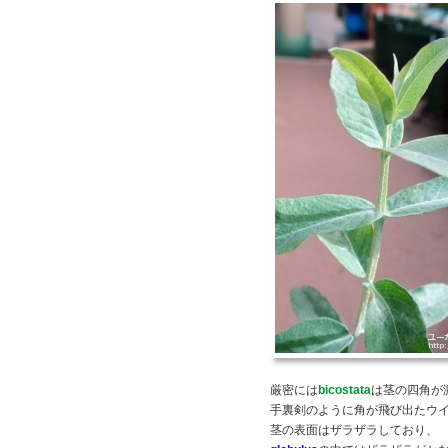
厳密には
bicostata
は茎の四角が
手裏剣のように角が飛び出たウ
茎の表面はザラザラしており、