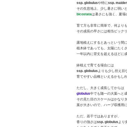
ssp. globulus
や特に
ssp. maiden
その生息地上、少し暑さに弱い
bicostata
は暑さにも強く、夏場
育て方も非常に簡単で、何より
その成長の早さには相当ビック
露地植えにするとあっという間
植木鉢であっても、太陽にたく
一年以内に背丈を超えるほどに
鉢植えで育てる場合には
ssp. globulus
よりも少し控え目
育てやすい品種といえるかもし
ただし、大きく成長してからは
globulus
中でも随一の大葉へと
その見た目のスケールはかなり
葉が大きいので、ハーブ収穫用
ただ、若干ではありますが、
香りの強さは
ssp. globulus
より