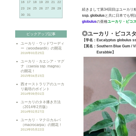
16
17
18
19
20
21
22
23
24
25
26
27
28
29
続きまして第34回目はユーカリ
30
31
ssp. globulus
と共に日本でも明
globulus
の亜種
ユーカリ・ビコ
◎ユーカリ・ビコス
ピックアップ記事
【学名：Eucalyptus globulus ss
ユーカリ・ウッドワーディ
【英名：Southern Blue Gum / Vi
ー（woodwardii）の開花
Eurabbie】
2016年03月25日
ユーカリ・カエシア・マグ
ナ（caesia ssp. magna）
の開花！
2015年04月15日
西オーストラリアのユーカ
リ栽培のポイント
2014年09月01日
ユーカリのタネ播き方法
（2014年2月版）
2014年02月27日
ユーカリ・マクロカルパ
（macrocarpa）の開花！
2013年05月22日