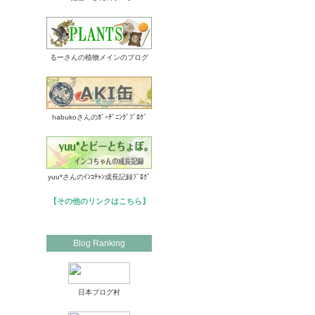
るーさんの植物メインのブログ
habukoさんのｶﾞｰﾃﾞﾆﾝｸﾞﾌﾞﾛｸﾞ
yuu*さんのｲﾝｺﾁｬﾝ成長記録ﾌﾞﾛｸﾞ
【その他のリンクはこちら】
Blog Ranking
日本ブログ村