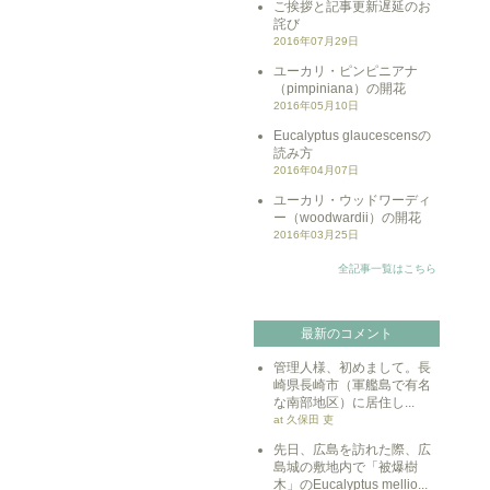
ご挨拶と記事更新遅延のお
詫び
2016年07月29日
ユーカリ・ピンピニアナ
（pimpiniana）の開花
2016年05月10日
Eucalyptus glaucescensの
読み方
2016年04月07日
ユーカリ・ウッドワーディ
ー（woodwardii）の開花
2016年03月25日
全記事一覧はこちら
最新のコメント
管理人様、初めまして。長
崎県長崎市（軍艦島で有名
な南部地区）に居住し...
at 久保田 吏
先日、広島を訪れた際、広
島城の敷地内で「被爆樹
木」のEucalyptus mellio...