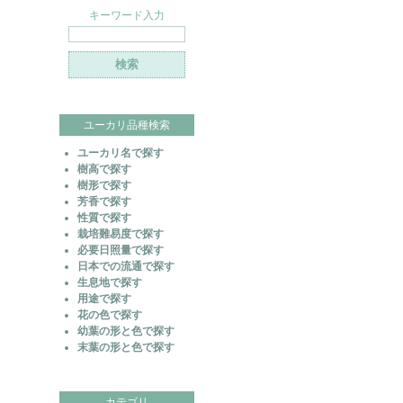
キーワード入力
ユーカリ品種検索
ユーカリ名で探す
樹高で探す
樹形で探す
芳香で探す
性質で探す
栽培難易度で探す
必要日照量で探す
日本での流通で探す
生息地で探す
用途で探す
花の色で探す
幼葉の形と色で探す
末葉の形と色で探す
カテゴリ