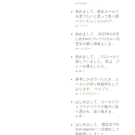
at nemo
初めまして。最近ユーカリ
を育てたいと思って色々調
べていたらこちらのブ...
at リリー
始めまして。 2023年の5月
に約1mのプレウロカルパを
芝生の庭に地植えしま...
at ハムオー
初めまして。 このユーカリ
探していました。 私は、グ
ニーを購入したの...
at めぐ
参考にさせていただき、ユ
ーカリの切り枝栽培をして
おります、 ウェブス...
at イワタタカトシ
はじめまして。ユーカリウ
ェブステリアナの魅力に取
り憑かれ、辿り着きま...
at 夢々
はじめまして。 園芸店でm
oon lagoonに一目惚れして
衝動買いしました。 ...