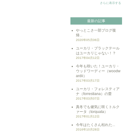
さらに表示する
最新の記事
やっとこさ一部ブログ復
帰...
2020年05月06日
ユーカリ・ブラックテール
はユーカリじゃない！？
2017年04月12日
今年も咲いた！ユーカリ・
ウッドワーディー（woodw
ardii）
2017年03月17日
ユーカリ・フォレスティア
ナ（forrestiana）の蕾
2017年03月07日
真冬でも健気に咲くトルク
ァータ（torquata）
2017年01月12日
今年はたくさん枯れた...
2016年10月28日