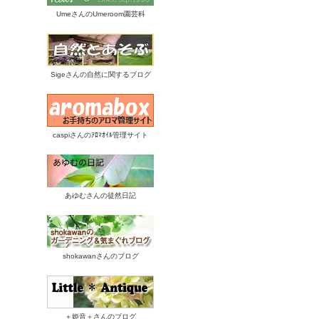
UmeさんのUmeroom園芸科
Sigeさんの自然に関するブログ
caspiさんのｱﾛﾏｵｲﾙ管理サイト
あゆむさんの徒然日記
shokawanさんのブログ
＋姫音＋さんのブログ