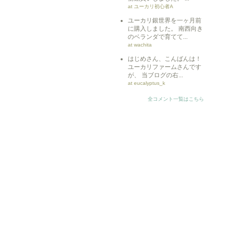
at ユーカリ初心者A
ユーカリ銀世界を一ヶ月前
に購入しました。 南西向き
のベランダで育てて...
at wachita
はじめさん、こんばんは！
ユーカリファームさんです
が、 当ブログの右...
at eucalyptus_k
全コメント一覧はこちら