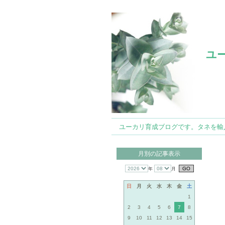
ユ
ユーカリ育成ブログです。タネを輸入して
月別の記事表示
年
月
日
月
火
水
木
金
土
1
2
3
4
5
6
7
8
9
10
11
12
13
14
15