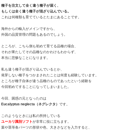
種子を注文して全く違う種子が届く、
もしくは全く違う種子が混ざり込んでいる。
これは何種類も育てているとたまにあることです。
海外からの輸入がメインですから、
外国の品質管理の問題もあるのでしょう。
ところが、こちら側も初めて育てる品種の場合、
それが果たしてその品種なのかわけもわからず、
本当に悲惨なことになります。
私も違う種子が混ざり込んでいるとか、
発芽しない種子をつかまされたことは何度も経験しています。
ところが種子自体が違う品種のものであったという経験を
今回初めてすることになってしまいました。
今回、困惑の元となったのは
Eucalyptus neglecta（ネグレクタ）
です。
このようなときには私の所持している
ユーカリ識別ソフト
が非常に役に立ちます。
葉や茎等各パーツの形状や色、大きさなどを入力すると、