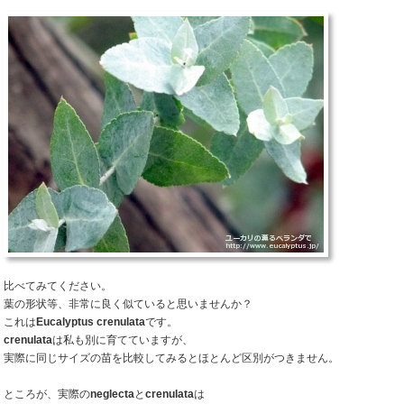
比べてみてください。
葉の形状等、非常に良く似ていると思いませんか？
これは
Eucalyptus crenulata
です。
crenulata
は私も別に育てていますが、
実際に同じサイズの苗を比較してみるとほとんど区別がつきません。
ところが、実際の
neglecta
と
crenulata
は