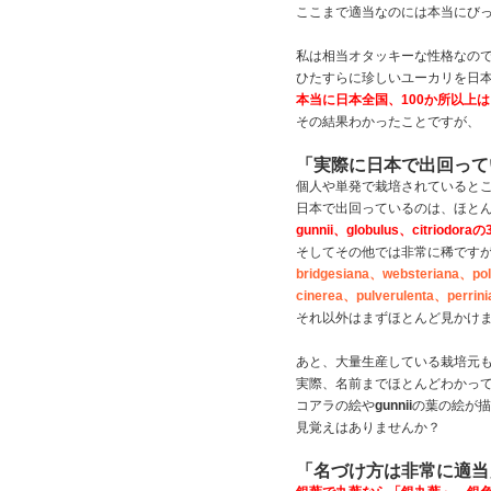
ここまで適当なのには本当にび
私は相当オタッキーな性格なの
ひたすらに珍しいユーカリを日
本当に日本全国、100か所以上
その結果わかったことですが、
「実際に日本で出回って
個人や単発で栽培されていると
日本で出回っているのは、ほと
gunnii、globulus、citriodora
そしてその他では非常に稀です
bridgesiana、websteriana、po
cinerea、pulverulenta、perrini
それ以外はまずほとんど見かけ
あと、大量生産している栽培元
実際、名前までほとんどわかっ
コアラの絵や
gunnii
の葉の絵が描
見覚えはありませんか？
「名づけ方は非常に適当