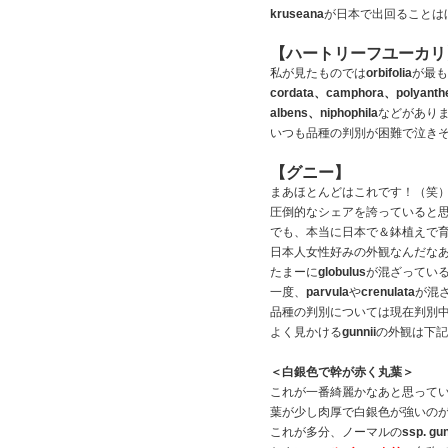
kruseana
が日本で出回ることは
【ハートリーフユーカリ
私が見たものでは
orbifolia
が最も
cordata、camphora、polyant
albens、niphophila
などがあり
いつも品種の判別が困難で泣き
【グニー】
まあほとんどはこれです！（笑
圧倒的なシェアを誇っていると
でも、本当に日本で＆鉢植えで
日本人女性好みの外観なんだな
たまーに
globulus
が混ざってい
一度、
parvula
や
crenulata
が混
品種の判別については現在判別
よく見かける
gunnii
の外観は下記
＜白銀色で幹が赤く丸葉＞
これが一番綺麗かなあと思って
葉が少し肉厚で白銀色が強いの
これが多分、ノーマルの
ssp. gun