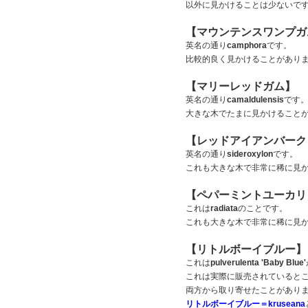
以外に見かけることは少ないで
【マウンテンスワンプガ
英名の通り
camphora
です。
比較的良く見かけることがあり
【マリーレッドガム】
英名の通り
camaldulensis
です
大きな木でたまに見かけること
【レッドアイアンバーク
英名の通り
sideroxylon
です。
これも大きな木で非常に稀に見
【ペパーミントユーカリ
これは
radiata
のことです。
これも大きな木で非常に稀に見
【リトルボーイブルー】
これは
pulverulenta 'Baby Blue'
これは実際に販売されているとこ
両方から取り寄せたことがあり
リトルボーイブルー＝kruseana