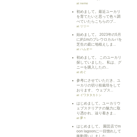
at nemo
初めまして。最近ユーカリ
を育てたいと思って色々調
べていたらこちらのブ...
at リリー
始めまして。 2023年の5月
に約1mのプレウロカルパを
芝生の庭に地植えしま...
at ハムオー
初めまして。 このユーカリ
探していました。 私は、グ
ニーを購入したの...
at めぐ
参考にさせていただき、ユ
ーカリの切り枝栽培をして
おります、 ウェブス...
at イワタタカトシ
はじめまして。ユーカリウ
ェブステリアナの魅力に取
り憑かれ、辿り着きま...
at 夢々
はじめまして。 園芸店でm
oon lagoonに一目惚れして
衝動買いしました。 ...