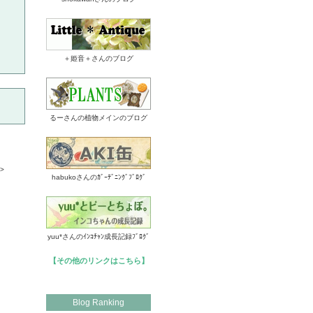
＋姫音＋さんのブログ
るーさんの植物メインのブログ
>
habukoさんのｶﾞｰﾃﾞﾆﾝｸﾞﾌﾞﾛｸﾞ
yuu*さんのｲﾝｺﾁｬﾝ成長記録ﾌﾞﾛｸﾞ
【その他のリンクはこちら】
Blog Ranking