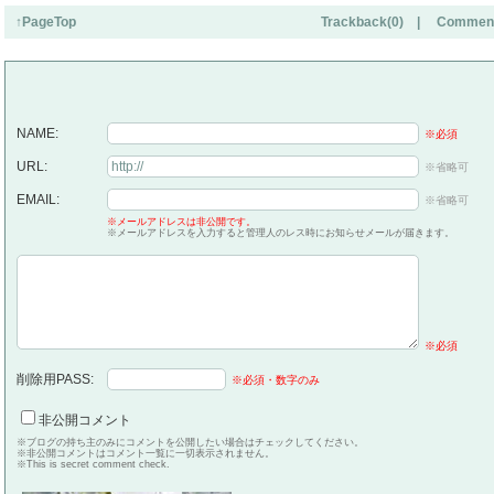
↑PageTop
Trackback(0)
|
Comment
NAME:
※必須
URL:
※省略可
EMAIL:
※省略可
※メールアドレスは非公開です。
※メールアドレスを入力すると管理人のレス時にお知らせメールが届きます。
※必須
削除用PASS:
※必須・数字のみ
非公開コメント
※ブログの持ち主のみにコメントを公開したい場合はチェックしてください。
※非公開コメントはコメント一覧に一切表示されません。
※This is secret comment check.