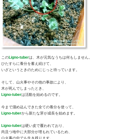
この
Ligno-tuber
は、木が元気なうちは何もしません。
ひたすらに養分を蓄え続けて、
いざというときのためにじっと待っています。
そして、山火事やその他の事故により、
木が死んでしまったとき、
Ligno-tuber
は活動を始めるのです。
今まで溜め込んできた全ての養分を使って、
Ligno-tuber
から新たな芽が成長を始めます。
Ligno-tuber
は硬い皮で覆われており、
尚且つ地中に大部分が埋もれているため、
山火事の中でも生き残ります。