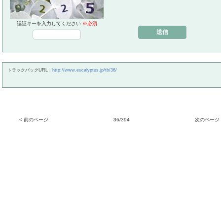
認証キーを入力してください
※必須
トラックバックURL :
http://www.eucalyptus.jp/tb/36/
< 前のページ
36/394
次のページ 