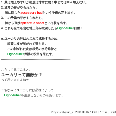
1. 葉は燃えやすいが樹皮は非常に硬く中までは中々燃えない。
2. 通常の芽がやられたら、
脇に隠した
accessory bud
という予備の芽を出す。
3. この予備の芽がやられたら、
幹から直接
epicormic shoot
という枝を出す。
4. これら全てを含む地上部が死滅したら
Ligno-tuber
始動！
α. ユーカリの幹はねじれて成長するため、
頻繁に皮が剥がれて落ちる。
この剥がれた皮は根元の水分維持と
Ligno-tuber
保護の役目を果たす。
-------------------------------------------------------------------
こうして見てみると、
ユーカリって無敵か？
って思いますよねｗ
※ちなみにユーカリには品種によって
Ligno-tuber
を生成しないものもあります。
# by eucalyptus_k | 2009-08-07 14:23 |
ユーカリ（栽