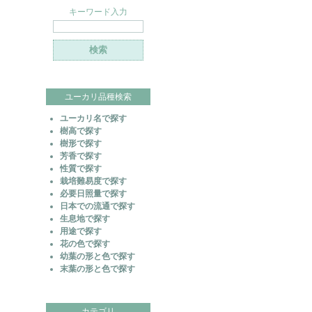
キーワード入力
ユーカリ品種検索
ユーカリ名で探す
樹高で探す
樹形で探す
芳香で探す
性質で探す
栽培難易度で探す
必要日照量で探す
日本での流通で探す
生息地で探す
用途で探す
花の色で探す
幼葉の形と色で探す
末葉の形と色で探す
カテゴリ