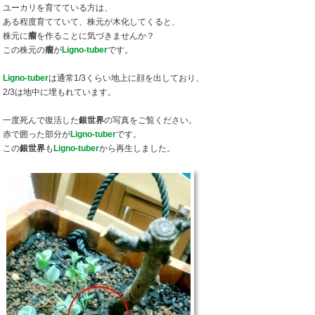
ユーカリを育てている方は、
ある程度育てていて、株元が木化してくると、
株元に
瘤
を作ることに気づきませんか？
この株元の
瘤
が
Ligno-tuber
です。
Ligno-tuber
は通常1/3くらい地上に顔を出しており、
2/3は地中に埋もれています。
一度死んで復活した
銀世界
の写真をご覧ください。
赤で囲った部分が
Ligno-tuber
です。
この
銀世界
も
Ligno-tuber
から再生しました。