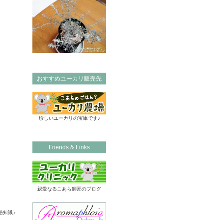
おすすめユーカリ販売先
珍しいユーカリの宝庫です♪
Friends & Links
親愛なるこあら師匠のブログ
培知識）