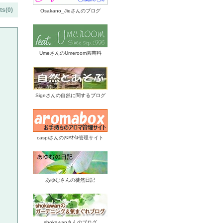
s(0)
Osakano_Jieさんのブログ
UmeさんのUmeroom園芸科
Sigeさんの自然に関するブログ
caspiさんのｱﾛﾏｵｲﾙ管理サイト
あゆむさんの徒然日記
shokawanさんのブログ