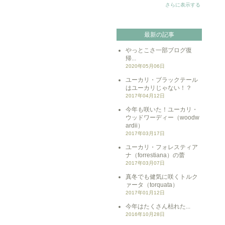
さらに表示する
最新の記事
やっとこさ一部ブログ復
帰...
2020年05月06日
ユーカリ・ブラックテール
はユーカリじゃない！？
2017年04月12日
今年も咲いた！ユーカリ・
ウッドワーディー（woodw
ardii）
2017年03月17日
ユーカリ・フォレスティア
ナ（forrestiana）の蕾
2017年03月07日
真冬でも健気に咲くトルク
ァータ（torquata）
2017年01月12日
今年はたくさん枯れた...
2016年10月28日