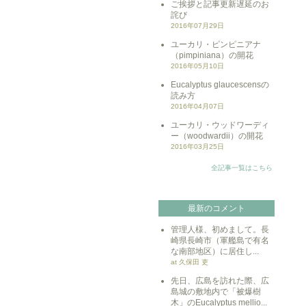
ご挨拶と記事更新遅延のお
詫び
2016年07月29日
ユーカリ・ピンピニアナ
（pimpiniana）の開花
2016年05月10日
Eucalyptus glaucescensの
読み方
2016年04月07日
ユーカリ・ウッドワーディ
ー（woodwardii）の開花
2016年03月25日
全記事一覧はこちら
最新のコメント
管理人様、初めまして。長
崎県長崎市（軍艦島で有名
な南部地区）に居住し...
at 久保田 吏
先日、広島を訪れた際、広
島城の敷地内で「被爆樹
木」のEucalyptus mellio...