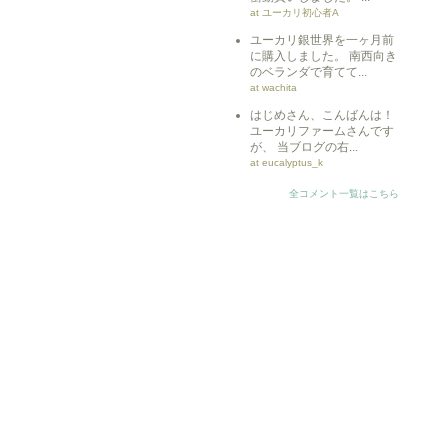
at ユーカリ初心者A
ユーカリ銀世界を一ヶ月前
に購入しました。 南西向き
のベランダで育てて...
at wachita
はじめさん、こんばんは！
ユーカリファームさんです
が、 当ブログの右...
at eucalyptus_k
全コメント一覧はこちら