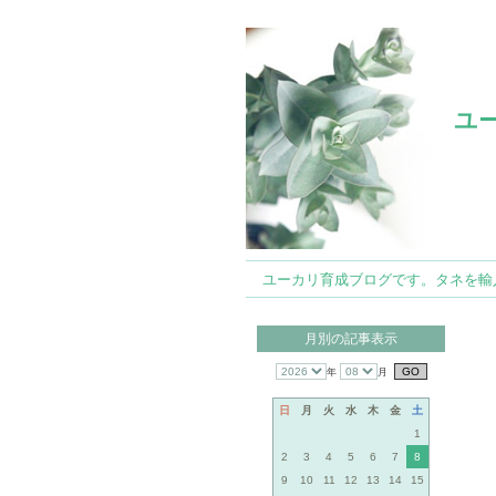
ユ
ユーカリ育成ブログです。タネを輸入して
月別の記事表示
年
月
日
月
火
水
木
金
土
1
2
3
4
5
6
7
8
9
10
11
12
13
14
15