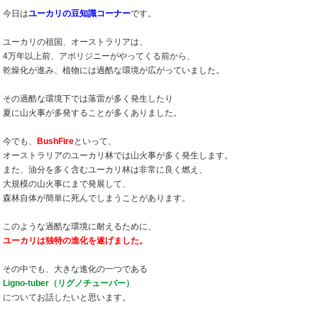
今日は
ユーカリの豆知識コーナー
です。
ユーカリの祖国、オーストラリアは、
4万年以上前、アボリジニーがやってくる前から、
乾燥化が進み、植物には過酷な環境が広がっていました。
その過酷な環境下では落雷が多く発生したり
夏に山火事が多発することが多くありました。
今でも、
BushFire
といって、
オーストラリアのユーカリ林では山火事が多く発生します。
また、油分を多く含むユーカリ林は非常に良く燃え、
大規模の山火事にまで発展して、
森林自体が簡単に死んでしまうことがあります。
このような過酷な環境に耐えるために、
ユーカリは独特の進化を遂げました。
その中でも、大きな進化の一つである
Ligno-tuber（リグノチューバー）
についてお話したいと思います。