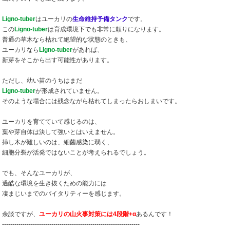
Ligno-tuber
はユーカリの
生命維持予備タンク
です。
この
Ligno-tuber
は育成環境下でも非常に頼りになります。
普通の草木なら枯れて絶望的な状態のときも、
ユーカリなら
Ligno-tuber
があれば、
新芽をそこから出す可能性があります。
ただし、幼い苗のうちはまだ
Ligno-tuber
が形成されていません。
そのような場合には残念ながら枯れてしまったらおしまいです。
ユーカリを育てていて感じるのは、
葉や芽自体は決して強いとはいえません。
挿し木が難しいのは、細菌感染に弱く、
細胞分裂が活発ではないことが考えられるでしょう。
でも、そんなユーカリが、
過酷な環境を生き抜くための能力には
凄まじいまでのバイタリティーを感じます。
余談ですが、
ユーカリの山火事対策には4段階+α
あるんです！
-------------------------------------------------------------------