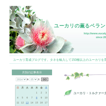
ユーカリの薫るベラン
http://www.eucaly
since 20
ユーカリ育成ブログです。タネを輸入して150種以上のユーカリを育てていま
月別の記事表示
年
月
日
月
火
水
木
金
土
1
2
3
ユーカリ・トルクァータ（
4
5
6
7
8
9
10
11
12
13
14
15
16
17