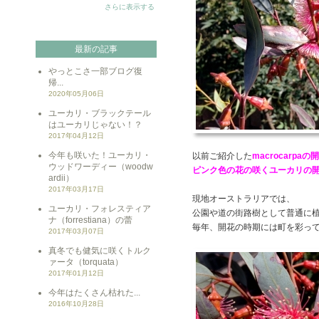
さらに表示する
最新の記事
やっとこさ一部ブログ復
帰...
2020年05月06日
ユーカリ・ブラックテール
はユーカリじゃない！？
2017年04月12日
今年も咲いた！ユーカリ・
以前ご紹介した
macrocarpaの
ウッドワーディー（woodw
ピンク色の花の咲くユーカリの
ardii）
2017年03月17日
現地オーストラリアでは、
ユーカリ・フォレスティア
公園や道の街路樹として普通に
ナ（forrestiana）の蕾
毎年、開花の時期には町を彩っ
2017年03月07日
真冬でも健気に咲くトルク
ァータ（torquata）
2017年01月12日
今年はたくさん枯れた...
2016年10月28日