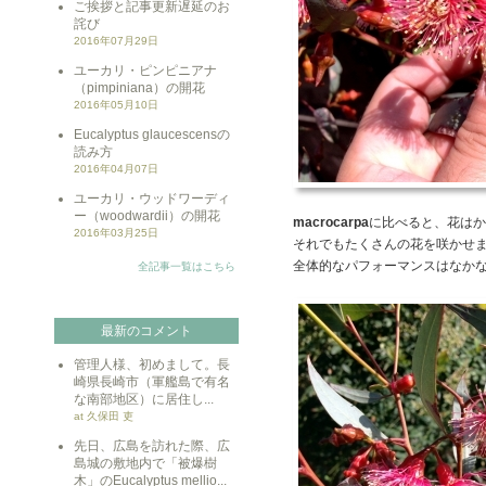
ご挨拶と記事更新遅延のお
詫び
2016年07月29日
ユーカリ・ピンピニアナ
（pimpiniana）の開花
2016年05月10日
Eucalyptus glaucescensの
読み方
2016年04月07日
ユーカリ・ウッドワーディ
ー（woodwardii）の開花
macrocarpa
に比べると、花はか
2016年03月25日
それでもたくさんの花を咲かせ
全体的なパフォーマンスはなか
全記事一覧はこちら
最新のコメント
管理人様、初めまして。長
崎県長崎市（軍艦島で有名
な南部地区）に居住し...
at 久保田 吏
先日、広島を訪れた際、広
島城の敷地内で「被爆樹
木」のEucalyptus mellio...