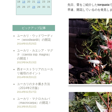
18
19
20
21
22
23
24
先日、蕾をご紹介した
torquata
25
26
27
28
29
30
31
早速、開花しているのを発見し
ピックアップ記事
ユーカリ・ウッドワーディ
ー（woodwardii）の開花
2016年03月25日
ユーカリ・カエシア・マグ
ナ（caesia ssp. magna）
の開花！
2015年04月15日
西オーストラリアのユーカ
リ栽培のポイント
2014年09月01日
ユーカリのタネ播き方法
（2014年2月版）
2014年02月27日
ユーカリ・マクロカルパ
（macrocarpa）の開花！
2013年05月22日