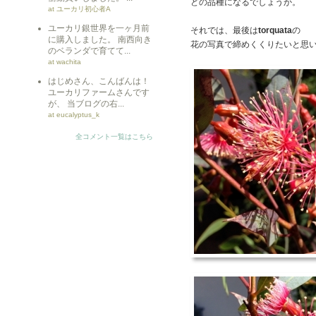
どの品種になるでしょうか。
at ユーカリ初心者A
ユーカリ銀世界を一ヶ月前
それでは、最後は
torquata
の
に購入しました。 南西向き
花の写真で締めくくりたいと思
のベランダで育てて...
at wachita
はじめさん、こんばんは！
ユーカリファームさんです
が、 当ブログの右...
at eucalyptus_k
全コメント一覧はこちら