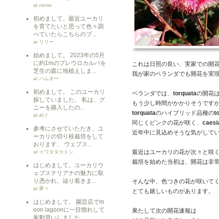
at nemo
初めまして。最近ユーカリ
を育てたいと思って色々調
べていたらこちらのブ...
at リリー
始めまして。 2023年の5月
に約1mのプレウロカルパを
これは日照の良い、実家での開
芝生の庭に地植えしま...
我が家のベランダでも開花を実
at ハムオー
初めまして。 このユーカリ
ベランダでは、
torquata
の開花
探していました。 私は、グ
もう少し時間がかかりそうです
ニーを購入したの...
torquata
のハイブリッド品種の
t
at めぐ
同じくピンクの花が咲く、
caesi
参考にさせていただき、ユ
近年中に見込めそうな気がして
ーカリの切り枝栽培をして
おります、 ウェブス...
最近はユーカリの花が次々と咲
at イワタタカトシ
栽培を始めた当初は、開花は非
はじめまして。ユーカリウ
ェブステリアナの魅力に取
り憑かれ、辿り着きま...
そんな中、色つきの花が咲いて
at 夢々
とても嬉しいものがあります。
はじめまして。 園芸店でm
oon lagoonに一目惚れして
果たして次の開花速報は
衝動買いしました。 ...