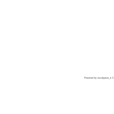
Powered by eucalyptus_k Co