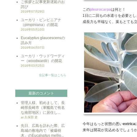
ご挨拶と記事更新遅延のお
詫び
この
pleurocarpa
は何と！
2016年07月29日
1日に二回もの水遣りを必要とし
ユーカリ・ピンピニアナ
成長力も半端なく、葉もとても
（pimpiniana）の開花
2016年05月10日
Eucalyptus glaucescensの
読み方
2016年04月07日
ユーカリ・ウッドワーディ
ー（woodwardii）の開花
2016年03月25日
全記事一覧はこちら
最新のコメント
管理人様、初めまして。長
崎県長崎市（軍艦島で有名
な南部地区）に居住し...
at 久保田 吏
今年はもっと状態の悪い
extrica
先日、広島を訪れた際、広
来年は開花が見込めるでしょう
島城の敷地内で「被爆樹
木」のEucalyptus mellio...