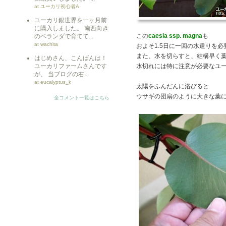
at ユーカリ初心者A
ユーカリ銀世界を一ヶ月前
に購入しました。 南西向き
この
caesia ssp. magna
も
のベランダで育てて...
at wachita
およそ1.5日に一回の水遣りを
また、水を切らすと、結構早く
はじめさん、こんばんは！
ユーカリファームさんです
水切れには特に注意が必要なユ
が、 当ブログの右...
at eucalyptus_k
太陽をふんだんに浴びると
ウサギの団扇のように大きな葉
全コメント一覧はこちら