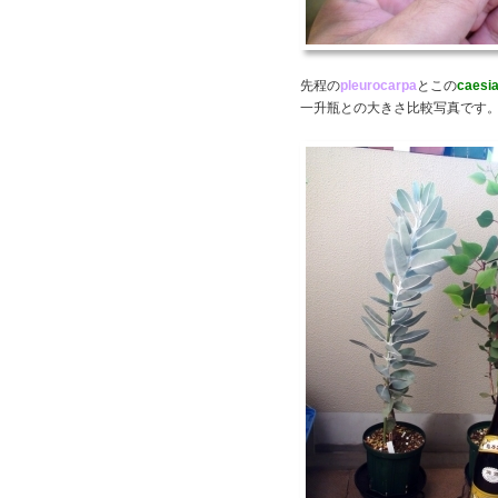
先程の
pleurocarpa
とこの
caesi
一升瓶との大きさ比較写真です