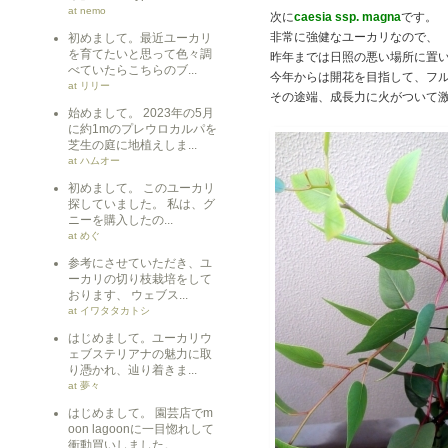
at nemo
次に
caesia ssp. magna
です。
非常に強健なユーカリなので、
初めまして。最近ユーカリ
を育てたいと思って色々調
昨年までは日照の悪い場所に置
べていたらこちらのブ...
今年からは開花を目指して、フ
at リリー
その途端、成長力に火がついて
始めまして。 2023年の5月
に約1mのプレウロカルパを
芝生の庭に地植えしま...
at ハムオー
初めまして。 このユーカリ
探していました。 私は、グ
ニーを購入したの...
at めぐ
参考にさせていただき、ユ
ーカリの切り枝栽培をして
おります、 ウェブス...
at イワタタカトシ
はじめまして。ユーカリウ
ェブステリアナの魅力に取
り憑かれ、辿り着きま...
at 夢々
はじめまして。 園芸店でm
oon lagoonに一目惚れして
衝動買いしました。 ...