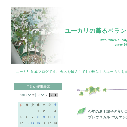
ユーカリの薫るベラン
http://www.eucaly
since 20
ユーカリ育成ブログです。タネを輸入して150種以上のユーカリを育てていま
月別の記事表示
年
月
日
月
火
水
木
金
土
1
2
3
4
今年の夏！調子の良い
プレウロカルパ/カエシ
5
6
7
8
9
10
11
12
13
14
15
16
17
18