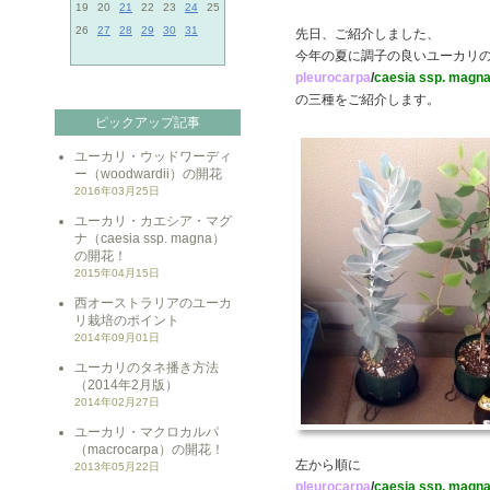
19
20
21
22
23
24
25
26
27
28
29
30
31
先日、ご紹介しました、
今年の夏に調子の良いユーカリ
pleurocarpa
/
caesia ssp. magn
の三種をご紹介します。
ピックアップ記事
ユーカリ・ウッドワーディ
ー（woodwardii）の開花
2016年03月25日
ユーカリ・カエシア・マグ
ナ（caesia ssp. magna）
の開花！
2015年04月15日
西オーストラリアのユーカ
リ栽培のポイント
2014年09月01日
ユーカリのタネ播き方法
（2014年2月版）
2014年02月27日
ユーカリ・マクロカルパ
（macrocarpa）の開花！
左から順に
2013年05月22日
pleurocarpa
/
caesia ssp. magn