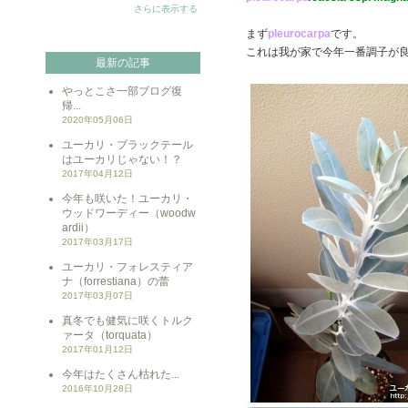
さらに表示する
まず
pleurocarpa
です。
これは我が家で今年一番調子が
最新の記事
やっとこさ一部ブログ復
帰...
2020年05月06日
ユーカリ・ブラックテール
はユーカリじゃない！？
2017年04月12日
今年も咲いた！ユーカリ・
ウッドワーディー（woodw
ardii）
2017年03月17日
ユーカリ・フォレスティア
ナ（forrestiana）の蕾
2017年03月07日
真冬でも健気に咲くトルク
ァータ（torquata）
2017年01月12日
今年はたくさん枯れた...
2016年10月28日