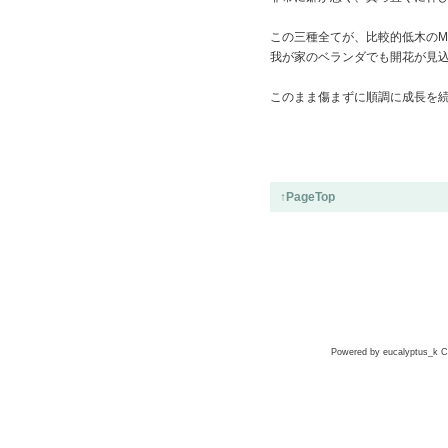
この三種全てが、比較的低木のMa
我が家のベランダでも開花が見
このまま傷まずに順調に成長を
↑PageTop
Powered by eucalyptus_k Co