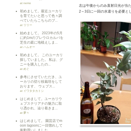
at nemo
左は午後からのみ直射日光が当
初めまして。最近ユーカリ
2～3日に一回の水遣りを必要と
を育てたいと思って色々調
べていたらこちらのブ...
at リリー
始めまして。 2023年の5月
に約1mのプレウロカルパを
芝生の庭に地植えしま...
at ハムオー
初めまして。 このユーカリ
探していました。 私は、グ
ニーを購入したの...
at めぐ
参考にさせていただき、ユ
ーカリの切り枝栽培をして
おります、 ウェブス...
at イワタタカトシ
はじめまして。ユーカリウ
ェブステリアナの魅力に取
り憑かれ、辿り着きま...
at 夢々
はじめまして。 園芸店でm
oon lagoonに一目惚れして
衝動買いしました。 ...