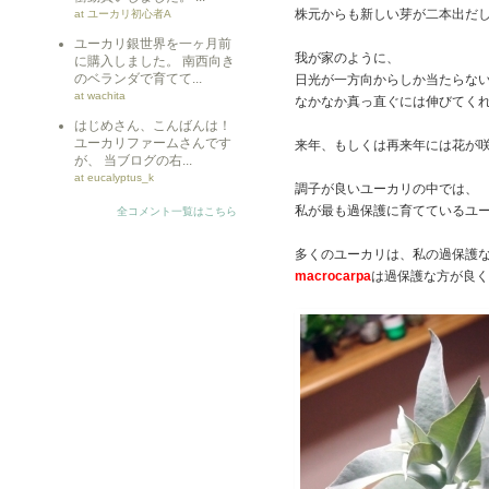
株元からも新しい芽が二本出だ
at ユーカリ初心者A
ユーカリ銀世界を一ヶ月前
我が家のように、
に購入しました。 南西向き
のベランダで育てて...
日光が一方向からしか当たらな
at wachita
なかなか真っ直ぐには伸びてく
はじめさん、こんばんは！
ユーカリファームさんです
来年、もしくは再来年には花が
が、 当ブログの右...
at eucalyptus_k
調子が良いユーカリの中では、
私が最も過保護に育てているユ
全コメント一覧はこちら
多くのユーカリは、私の過保護
macrocarpa
は過保護な方が良く