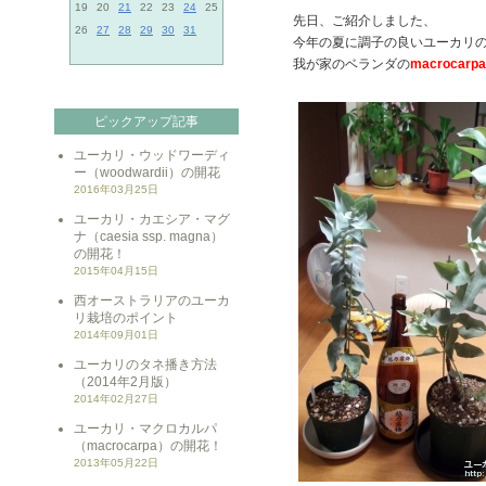
19
20
21
22
23
24
25
先日、ご紹介しました、
26
27
28
29
30
31
今年の夏に調子の良いユーカリ
我が家のベランダの
macrocarpa
ピックアップ記事
ユーカリ・ウッドワーディ
ー（woodwardii）の開花
2016年03月25日
ユーカリ・カエシア・マグ
ナ（caesia ssp. magna）
の開花！
2015年04月15日
西オーストラリアのユーカ
リ栽培のポイント
2014年09月01日
ユーカリのタネ播き方法
（2014年2月版）
2014年02月27日
ユーカリ・マクロカルパ
（macrocarpa）の開花！
2013年05月22日