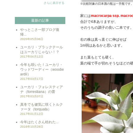
さらに表示する
※比較対象の日本酒の瓶は一升瓶です
家には
macrocarpa ssp. macro
最新の記事
合計で4本ありますが、
そのうちの調子の良い二本です
やっとこさ一部ブログ復
帰...
2020年05月06日
右の株は真っ直ぐに伸ばせば
1m弱はあるかと思います。
ユーカリ・ブラックテール
はユーカリじゃない！？
2017年04月12日
また葉もとても硬く、
葉の端で手が切れそうなほどの
今年も咲いた！ユーカリ・
ウッドワーディー（woodw
ardii）
2017年03月17日
ユーカリ・フォレスティア
ナ（forrestiana）の蕾
2017年03月07日
真冬でも健気に咲くトルク
ァータ（torquata）
2017年01月12日
今年はたくさん枯れた...
2016年10月28日