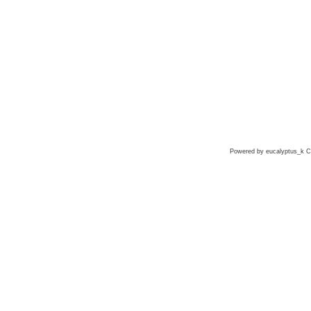
Powered by eucalyptus_k Co