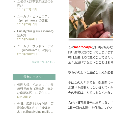
ご挨拶と記事更新遅延のお
詫び
2016年07月29日
ユーカリ・ピンピニアナ
（pimpiniana）の開花
2016年05月10日
Eucalyptus glaucescensの
読み方
2016年04月07日
ユーカリ・ウッドワーディ
この
macrocarpa
は日照が足らな
ー（woodwardii）の開花
酷い生育状況になってしまいま
2016年03月25日
終日直射日光に遮光なしで当た
全記事一覧はこちら
全く葉焼けするようなことはあ
寧ろそのような過酷な日光が必
最新のコメント
冬はこの大きさでも、数週間に
管理人様、初めまして。長
水遣りを必要としないほどです
崎県長崎市（軍艦島で有名
今の季節は、とてつもなく水食
な南部地区）に居住し...
at 久保田 吏
右が終日直射日光の場所に置い
先日、広島を訪れた際、広
島城の敷地内で「被爆樹
1日一回の水遣りを必須にしてい
木」のEucalyptus mellio...