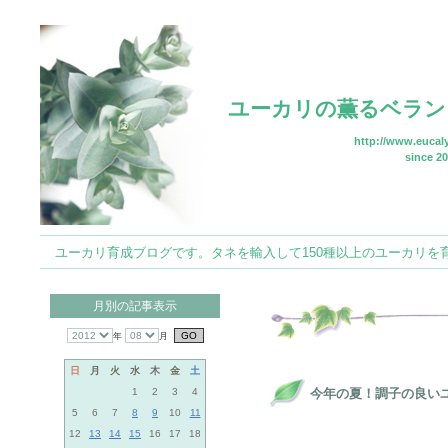
ユーカリの薫るベラン
http://www.eucaly
since 20
ユーカリ育成ブログです。タネを輸入して150種以上のユーカリを育てていま
月別の記事表示
年
月
日
月
火
水
木
金
土
1
2
3
4
今年の夏！調子の良い
5
6
7
8
9
10
11
12
13
14
15
16
17
18