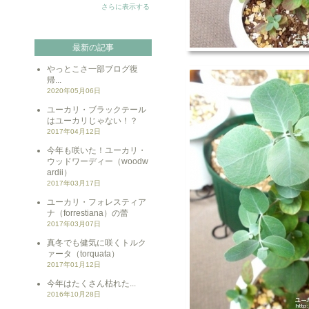
さらに表示する
最新の記事
やっとこさ一部ブログ復
帰...
2020年05月06日
ユーカリ・ブラックテール
はユーカリじゃない！？
2017年04月12日
今年も咲いた！ユーカリ・
ウッドワーディー（woodw
ardii）
2017年03月17日
ユーカリ・フォレスティア
ナ（forrestiana）の蕾
2017年03月07日
真冬でも健気に咲くトルク
ァータ（torquata）
2017年01月12日
今年はたくさん枯れた...
2016年10月28日