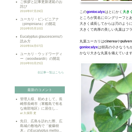
ご挨拶と記事更新遅延のお
詫び
2016年07月29日
この
goniocalyx
はとにかく
大き
ところが英名にロングリーフと
ユーカリ・ピンピニアナ
大きく成長してからは刃のよう
（pimpiniana）の開花
2016年05月10日
大きくて肉厚の美しい丸葉はフ
Eucalyptus glaucescensの
読み方
丸葉ユーカリは
cinerea
や
pulver
2016年04月07日
goniocalyx
は樹高の小さなうち
かなり大きな丸葉を備えていま
ユーカリ・ウッドワーディ
ー（woodwardii）の開花
2016年03月25日
全記事一覧はこちら
最新のコメント
管理人様、初めまして。長
崎県長崎市（軍艦島で有名
な南部地区）に居住し...
at 久保田 吏
先日、広島を訪れた際、広
島城の敷地内で「被爆樹
木」のEucalyptus mellio...