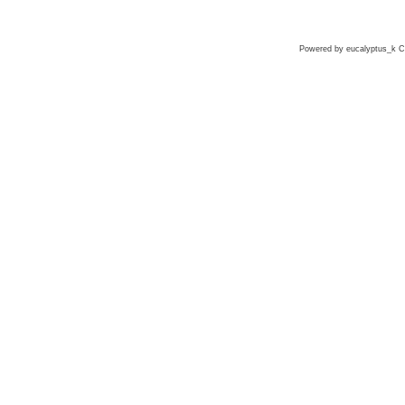
Powered by eucalyptus_k Co