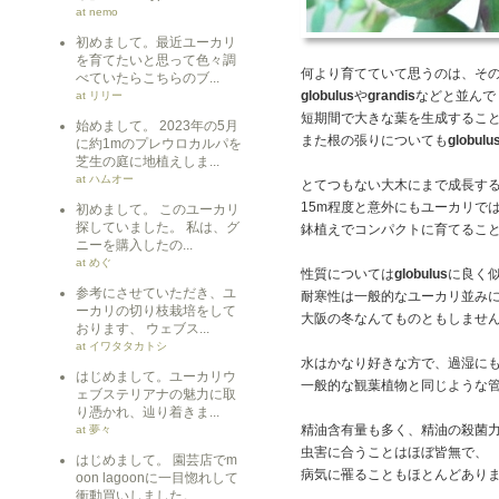
at nemo
初めまして。最近ユーカリ
を育てたいと思って色々調
何より育てていて思うのは、そ
べていたらこちらのブ...
globulus
や
grandis
などと並んで
at リリー
短期間で大きな葉を生成するこ
始めまして。 2023年の5月
また根の張りについても
globulu
に約1mのプレウロカルパを
芝生の庭に地植えしま...
at ハムオー
とてつもない大木にまで成長す
15m程度と意外にもユーカリで
初めまして。 このユーカリ
探していました。 私は、グ
鉢植えでコンパクトに育てるこ
ニーを購入したの...
at めぐ
性質については
globulus
に良く
参考にさせていただき、ユ
耐寒性は一般的なユーカリ並みに
ーカリの切り枝栽培をして
大阪の冬なんてものともしませ
おります、 ウェブス...
at イワタタカトシ
水はかなり好きな方で、過湿に
はじめまして。ユーカリウ
一般的な観葉植物と同じような
ェブステリアナの魅力に取
り憑かれ、辿り着きま...
精油含有量も多く、精油の殺菌
at 夢々
虫害に合うことはほぼ皆無で、
はじめまして。 園芸店でm
病気に罹ることもほとんどあり
oon lagoonに一目惚れして
衝動買いしました。 ...