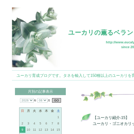
ユーカリの薫るベラン
http://www.eucaly
since 20
ユーカリ育成ブログです。タネを輸入して150種以上のユーカリを育てていま
月別の記事表示
年
月
日
月
火
水
木
金
土
1
【ユーカリ紹介-15】
ユーカリ・ゴニオカリックス (
2
3
4
5
6
7
8
9
10
11
12
13
14
15