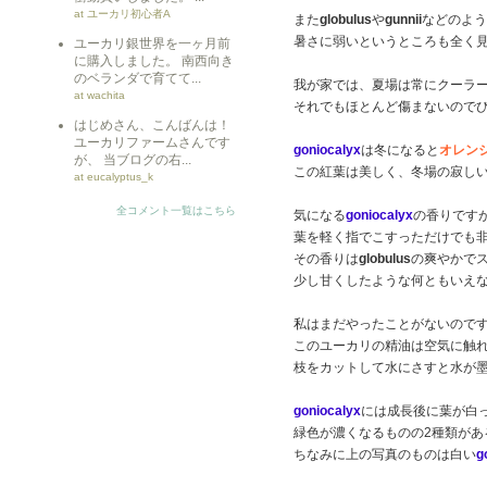
at ユーカリ初心者A
また
globulus
や
gunnii
などのよう
暑さに弱いというところも全く
ユーカリ銀世界を一ヶ月前
に購入しました。 南西向き
のベランダで育てて...
我が家では、夏場は常にクーラ
at wachita
それでもほとんど傷まないので
はじめさん、こんばんは！
ユーカリファームさんです
goniocalyx
は冬になると
オレン
が、 当ブログの右...
この紅葉は美しく、冬場の寂し
at eucalyptus_k
全コメント一覧はこちら
気になる
goniocalyx
の香りです
葉を軽く指でこすっただけでも
その香りは
globulus
の爽やかで
少し甘くしたような何ともいえ
私はまだやったことがないので
このユーカリの精油は空気に触
枝をカットして水にさすと水が
goniocalyx
には成長後に葉が白
緑色が濃くなるものの2種類があ
ちなみに上の写真のものは白い
g