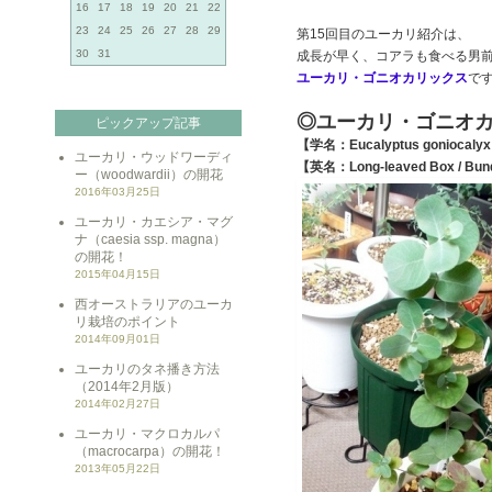
16
17
18
19
20
21
22
23
24
25
26
27
28
29
第15回目のユーカリ紹介は、
30
31
成長が早く、コアラも食べる男
ユーカリ・ゴニオカリックス
で
◎ユーカリ・ゴニオ
ピックアップ記事
【学名：Eucalyptus goniocaly
ユーカリ・ウッドワーディ
【英名：Long-leaved Box / Bundy
ー（woodwardii）の開花
2016年03月25日
ユーカリ・カエシア・マグ
ナ（caesia ssp. magna）
の開花！
2015年04月15日
西オーストラリアのユーカ
リ栽培のポイント
2014年09月01日
ユーカリのタネ播き方法
（2014年2月版）
2014年02月27日
ユーカリ・マクロカルパ
（macrocarpa）の開花！
2013年05月22日