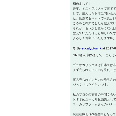
初めまして！
去年、すごく気に入って育て
して、購入したお店に問い合
た。店舗でもネットでも見か
ころをご存知でしたら教えて
それか、もう少し暖かくなれ
教えていただけると嬉しいで
よろしくお願いいたしますm(_ 
By
eucalyptus_k
at 2017-
NNNさん 初めまして、こんば
ゴニオカリックスは日本では
まず売られているのを見たこ
寧ろ売られていたのを発見さ
びっくりしたくらいです。
私のブログの右部の中間くら
おすすめユーカリ販売先とし
ユーカリファームさんのバナ
現在在庫切れor養生中となっ