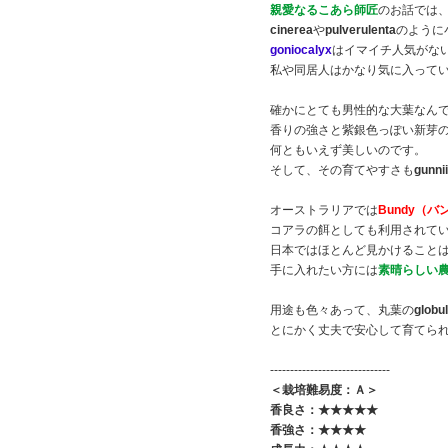
親愛なるこあら師匠
のお話では
cinerea
や
pulverulenta
のように
goniocalyx
はイマイチ人気がな
私や同居人はかなり気に入って
確かにとても男性的な大葉なん
香りの強さと紫銀色っぽい新芽
何ともいえず美しいのです。
そして、その育てやすさも
gunnii
オーストラリアでは
Bundy（バ
コアラの餌としても利用されて
日本ではほとんど見かけること
手に入れたい方には
素晴らしい
用途も色々あって、丸葉の
globu
とにかく丈夫で安心して育てら
------------------------------
＜栽培難易度：Ａ＞
香良さ：★★★★★
香強さ：★★★★