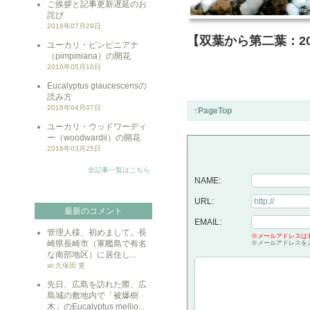
ご挨拶と記事更新遅延のお
詫び
2016年07月29日
【双葉から第二葉：200
ユーカリ・ピンピニアナ
（pimpiniana）の開花
2016年05月10日
Eucalyptus glaucescensの
読み方
2016年04月07日
↑PageTop
ユーカリ・ウッドワーディ
ー（woodwardii）の開花
2016年03月25日
全記事一覧はこちら
NAME:
URL:
最新のコメント
EMAIL:
管理人様、初めまして。長
※メールアドレスは
崎県長崎市（軍艦島で有名
※メールアドレスを
な南部地区）に居住し...
at 久保田 吏
先日、広島を訪れた際、広
島城の敷地内で「被爆樹
木」のEucalyptus mellio...