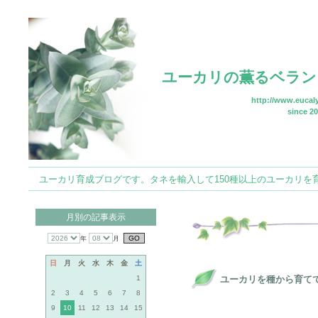
ユーカリの薫るベラン
http://www.eucaly
since 20
ユーカリ育成ブログです。タネを輸入して150種以上のユーカリを育てていま
月別の記事表示
年
月
日
月
火
水
木
金
土
1
ユーカリを種から育てて
2
3
4
5
6
7
8
9
10
11
12
13
14
15