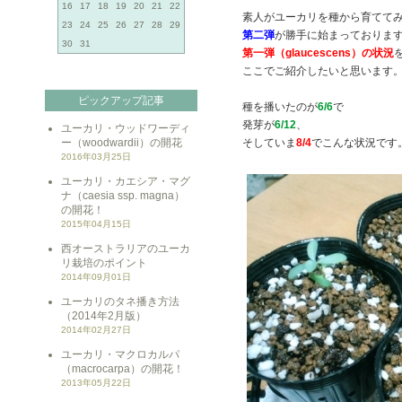
16
17
18
19
20
21
22
素人がユーカリを種から育てて
23
24
25
26
27
28
29
第二弾
が勝手に始まっておりま
30
31
第一弾（glaucescens）の状況
ここでご紹介したいと思います
ピックアップ記事
種を播いたのが
6/6
で
発芽が
6/12
、
ユーカリ・ウッドワーディ
ー（woodwardii）の開花
そしていま
8/4
でこんな状況です
2016年03月25日
ユーカリ・カエシア・マグ
ナ（caesia ssp. magna）
の開花！
2015年04月15日
西オーストラリアのユーカ
リ栽培のポイント
2014年09月01日
ユーカリのタネ播き方法
（2014年2月版）
2014年02月27日
ユーカリ・マクロカルパ
（macrocarpa）の開花！
2013年05月22日