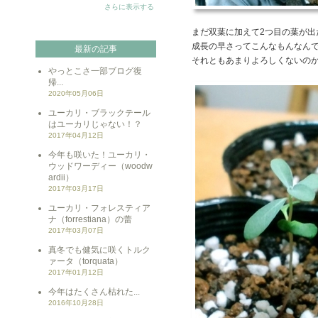
さらに表示する
まだ双葉に加えて2つ目の葉が出
成長の早さってこんなもんなん
最新の記事
それともあまりよろしくないの
やっとこさ一部ブログ復
帰...
2020年05月06日
ユーカリ・ブラックテール
はユーカリじゃない！？
2017年04月12日
今年も咲いた！ユーカリ・
ウッドワーディー（woodw
ardii）
2017年03月17日
ユーカリ・フォレスティア
ナ（forrestiana）の蕾
2017年03月07日
真冬でも健気に咲くトルク
ァータ（torquata）
2017年01月12日
今年はたくさん枯れた...
2016年10月28日