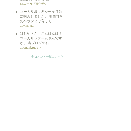
at ユーカリ初心者A
ユーカリ銀世界を一ヶ月前
に購入しました。 南西向き
のベランダで育てて...
at wachita
はじめさん、こんばんは！
ユーカリファームさんです
が、 当ブログの右...
at eucalyptus_k
全コメント一覧はこちら