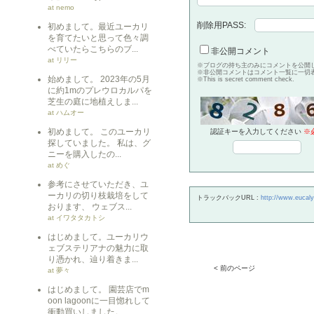
at nemo
削除用PASS:
初めまして。最近ユーカリ
を育てたいと思って色々調
べていたらこちらのブ...
非公開コメント
at リリー
※ブログの持ち主のみにコメントを公開
※非公開コメントはコメント一覧に一切
始めまして。 2023年の5月
※This is secret comment check.
に約1mのプレウロカルパを
芝生の庭に地植えしま...
at ハムオー
初めまして。 このユーカリ
認証キーを入力してください
※
探していました。 私は、グ
ニーを購入したの...
at めぐ
参考にさせていただき、ユ
ーカリの切り枝栽培をして
トラックバックURL :
http://www.eucaly
おります、 ウェブス...
at イワタタカトシ
はじめまして。ユーカリウ
ェブステリアナの魅力に取
り憑かれ、辿り着きま...
< 前のページ
at 夢々
はじめまして。 園芸店でm
oon lagoonに一目惚れして
衝動買いしました。 ...